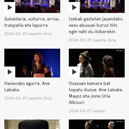
Sukaldaria, xuhurra, arroa,
Izebak gaztetan jasandako
tranpatia eta lapurra.
sexu abusuei buruz hitz
egin nahi du ilobarekin.
2024-06-29 Lasarte-Oria
2024-06-29 Lasarte-Oria
Hasierako agurra. Ane
Itsasoan kamara bat
Labaka.
topatu duzue. Ane Labaka
Mayoz eta Jone Uria
2024-06-29 Lasarte-Oria
Albizuri
2024-03-07 Laudio