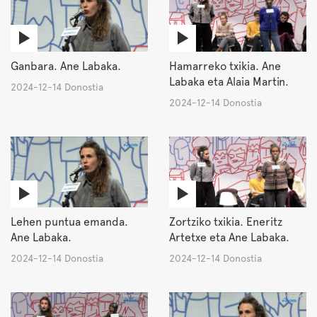
Ganbara. Ane Labaka.
Hamarreko txikia. Ane
Labaka eta Alaia Martin.
2024-12-14 Donostia
2024-12-14 Donostia
Lehen puntua emanda.
Zortziko txikia. Eneritz
Ane Labaka.
Artetxe eta Ane Labaka.
2024-12-14 Donostia
2024-12-14 Donostia