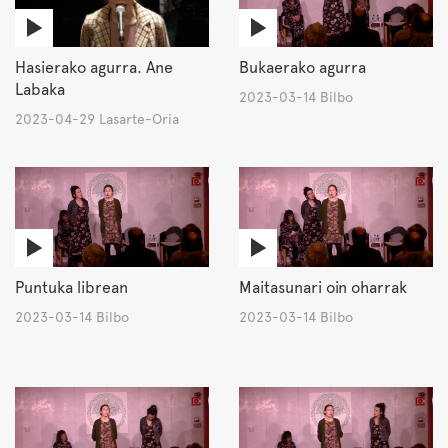
Hasierako agurra. Ane
Bukaerako agurra
Labaka
2023-03-14 Bilbo
2023-04-29 Lasarte-Oria
Puntuka librean
Maitasunari oin oharrak
2023-03-14 Bilbo
2023-03-14 Bilbo