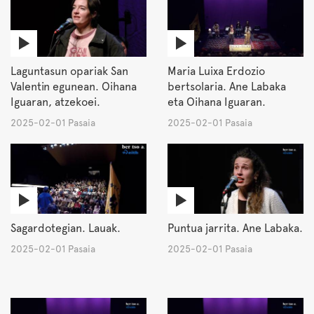
Laguntasun opariak San
Maria Luixa Erdozio
Valentin egunean. Oihana
bertsolaria. Ane Labaka
Iguaran, atzekoei.
eta Oihana Iguaran.
2025-02-01 Pasaia
2025-02-01 Pasaia
Sagardotegian. Lauak.
Puntua jarrita. Ane Labaka.
2025-02-01 Pasaia
2025-02-01 Pasaia