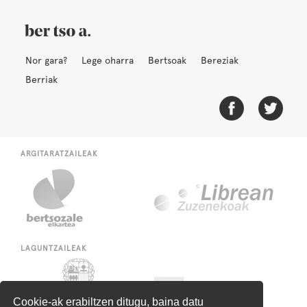
Nor gara?
Lege oharra
Bertsoak
Bereziak
Berriak
ARGITARATZAILEAK
LAGUNTZAILEAK
Cookie-ak erabiltzen ditugu, baina datu