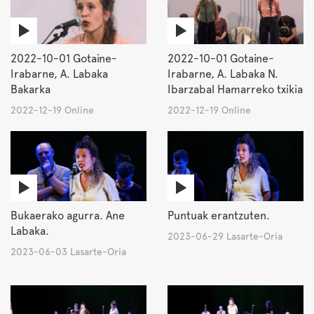
2022-10-01 Gotaine-
2022-10-01 Gotaine-
Irabarne, A. Labaka
Irabarne, A. Labaka N.
Bakarka
Ibarzabal Hamarreko txikia
2022-12-19 Online
2022-12-19 Online
Bukaerako agurra. Ane
Puntuak erantzuten.
Labaka.
2023-06-29 Lasarte-Oria
2023-06-03 Lasarte-Oria