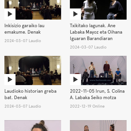
Inkisizio garaiko lau
Txikitako lagunak. Ane
emakume. Denak
Labaka Mayoz eta Oihana
Iguaran Barandiaran
2024-03-07 Laudio
2024-03-07 Laudio
Laudioko historian greba
2022-11-05 Irun, S. Colina
bat. Denak
A. Labaka Seiko motza
2024-03-07 Laudio
2022-12-19 Online