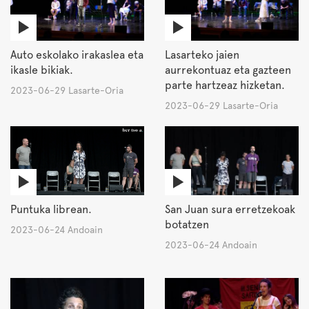
Auto eskolako irakaslea eta
Lasarteko jaien
ikasle bikiak.
aurrekontuaz eta gazteen
parte hartzeaz hizketan.
2023-06-29 Lasarte-Oria
2023-06-29 Lasarte-Oria
Puntuka librean.
San Juan sura erretzekoak
botatzen
2023-06-24 Andoain
2023-06-24 Andoain