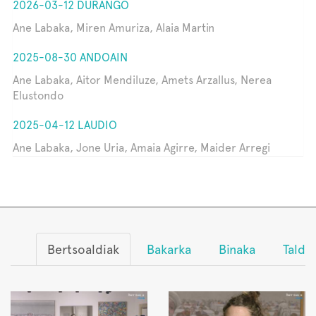
2026-03-12 DURANGO
Ane Labaka, Miren Amuriza, Alaia Martin
2025-08-30 ANDOAIN
Ane Labaka, Aitor Mendiluze, Amets Arzallus, Nerea
Elustondo
2025-04-12 LAUDIO
Ane Labaka, Jone Uria, Amaia Agirre, Maider Arregi
Bertsoaldiak
Bakarka
Binaka
Talde