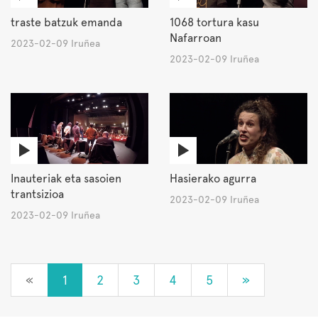
traste batzuk emanda
1068 tortura kasu
Nafarroan
2023-02-09 Iruñea
2023-02-09 Iruñea
Inauteriak eta sasoien
Hasierako agurra
trantsizioa
2023-02-09 Iruñea
2023-02-09 Iruñea
«
1
2
3
4
5
»