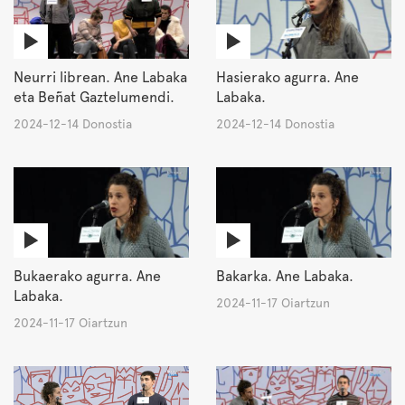
Neurri librean. Ane Labaka
Hasierako agurra. Ane
eta Beñat Gaztelumendi.
Labaka.
2024-12-14 Donostia
2024-12-14 Donostia
Bukaerako agurra. Ane
Bakarka. Ane Labaka.
Labaka.
2024-11-17 Oiartzun
2024-11-17 Oiartzun