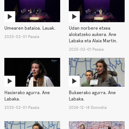
Umearen bataioa. Lauak.
Udan norbere etxea
alokatzeko aukera. Ane
2025-02-01 Pasaia
Labaka eta Alaia Martin.
2025-02-01 Pasaia
Hasierako agurra. Ane
Bukaerako agurra. Ane
Labaka.
Labaka.
2025-02-01 Pasaia
2024-12-14 Donostia