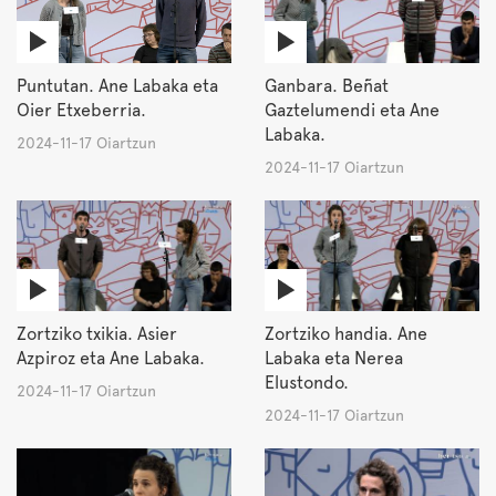
Puntutan. Ane Labaka eta
Ganbara. Beñat
Oier Etxeberria.
Gaztelumendi eta Ane
Labaka.
2024-11-17 Oiartzun
2024-11-17 Oiartzun
Zortziko txikia. Asier
Zortziko handia. Ane
Azpiroz eta Ane Labaka.
Labaka eta Nerea
Elustondo.
2024-11-17 Oiartzun
2024-11-17 Oiartzun