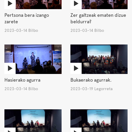
Pertsona bera izango
Zer galtzeak ematen dizue
zarete
beldurra?
2023-03-14 Bilbo
2023-03-14 Bilbo
Hasierako agurra
Bukaerako agurrak.
2023-03-14 Bilbo
2023-03-19 Legorreta