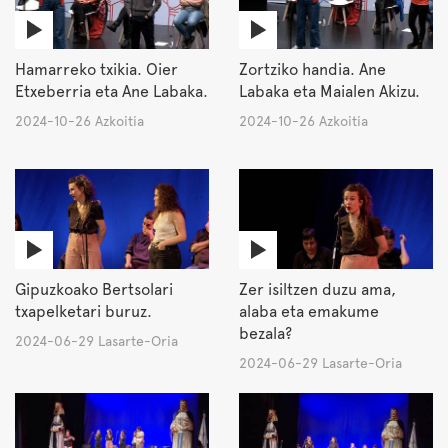
Hamarreko txikia. Oier
Zortziko handia. Ane
Etxeberria eta Ane Labaka.
Labaka eta Maialen Akizu.
2024-10-26 Azkoitia
2024-10-26 Azkoitia
Gipuzkoako Bertsolari
Zer isiltzen duzu ama,
txapelketari buruz.
alaba eta emakume
bezala?
2024-06-29 Lasarte-Oria
2024-06-29 Lasarte-Oria