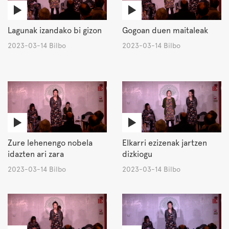
Lagunak izandako bi gizon
Gogoan duen maitaleak
2023-03-14 Bilbo
2023-03-14 Bilbo
Zure lehenengo nobela
Elkarri ezizenak jartzen
idazten ari zara
dizkiogu
2023-03-14 Bilbo
2023-03-14 Bilbo