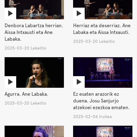
Denbora Labartza herrian.
Herriaz eta deserriaz. Ane
Aissa Intxausti eta Ane
Labaka eta Aissa Intxausti.
Labaka.
2025-03-20 Lekeitio
2025-03-20 Lekeitio
Agurra. Ane Labaka.
Ez esaten arazorik ez
duena. Josu Sanjurjo
2025-03-20 Lekeitio
atzekoei ezezkoa ematen.
2025-02-06 Iruñea