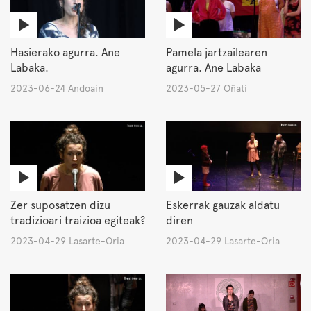
Hasierako agurra. Ane
Pamela jartzailearen
Labaka.
agurra. Ane Labaka
2023-06-24 Andoain
2023-05-27 Oñati
Zer suposatzen dizu
Eskerrak gauzak aldatu
tradizioari traizioa egiteak?
diren
2023-04-29 Lasarte-Oria
2023-04-29 Lasarte-Oria