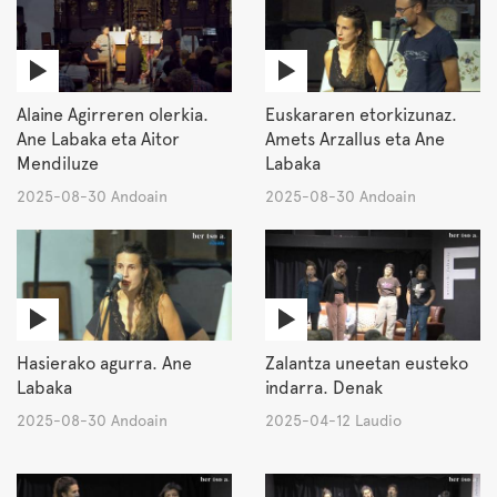
Alaine Agirreren olerkia.
Euskararen etorkizunaz.
Ane Labaka eta Aitor
Amets Arzallus eta Ane
Mendiluze
Labaka
2025-08-30 Andoain
2025-08-30 Andoain
Hasierako agurra. Ane
Zalantza uneetan eusteko
Labaka
indarra. Denak
2025-08-30 Andoain
2025-04-12 Laudio