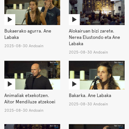
Bukaerako agurra. Ane
Alokairuan bizi zarete.
Labaka
Nerea Elustondo eta Ane
Labaka
2025-08-30 Andoain
2025-08-30 Andoain
Animaliak etxekotzen.
Bakarka. Ane Labaka
Aitor Mendiluze atzekoei
2025-08-30 Andoain
2025-08-30 Andoain