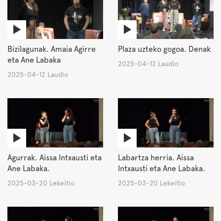
Bizilagunak. Amaia Agirre
Plaza uzteko gogoa. Denak
eta Ane Labaka
2025-04-12 Laudio
2025-04-12 Laudio
Agurrak. Aissa Intxausti eta
Labartza herria. Aissa
Ane Labaka.
Intxausti eta Ane Labaka.
2025-03-20 Lekeitio
2025-03-20 Lekeitio