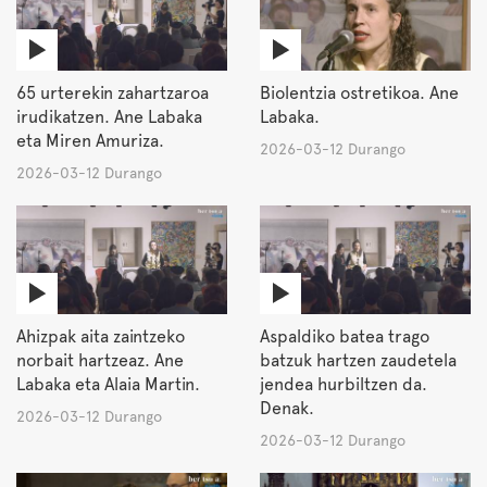
65 urterekin zahartzaroa
Biolentzia ostretikoa. Ane
irudikatzen. Ane Labaka
Labaka.
eta Miren Amuriza.
2026-03-12 Durango
2026-03-12 Durango
Ahizpak aita zaintzeko
Aspaldiko batea trago
norbait hartzeaz. Ane
batzuk hartzen zaudetela
Labaka eta Alaia Martin.
jendea hurbiltzen da.
Denak.
2026-03-12 Durango
2026-03-12 Durango