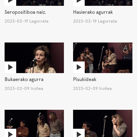
Seropositiboa naiz.
Hasierako agurrak
2023-03-19 Legorreta
2023-03-19 Legorreta
Bukaerako agurra
Pisukideak
2023-02-09 Iruñea
2023-02-09 Iruñea