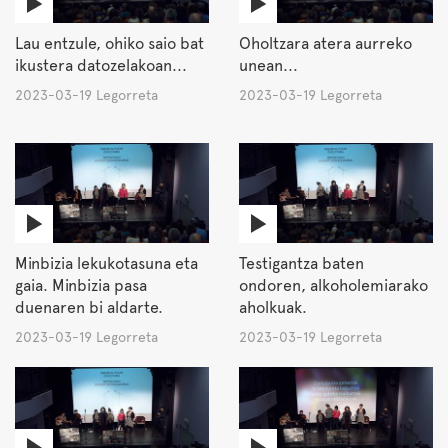
Lau entzule, ohiko saio bat
Oholtzara atera aurreko
ikustera datozelakoan...
unean...
2023-03-19 Legorreta
2023-03-19 Legorreta
Minbizia lekukotasuna eta
Testigantza baten
gaia. Minbizia pasa
ondoren, alkoholemiarako
duenaren bi aldarte.
aholkuak.
2023-03-19 Legorreta
2023-03-19 Legorreta