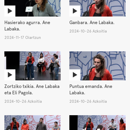
Hasierako agurra. Ane
Ganbara. Ane Labaka.
Labaka.
2024-10-26 Azkoitia
2024-11-17 Oiartzun
Zortziko txikia. Ane Labaka
Puntua emanda. Ane
eta Eli Pagola.
Labaka.
2024-10-26 Azkoitia
2024-10-26 Azkoitia