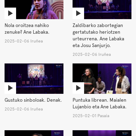
Nola oroitzea nahiko
Zaldibarko zabortegian
zenuke? Ane Labaka.
gertatutako heriotzen
urteurrena. Ane Labaka
2025-02-06 Iruñea
eta Josu Sanjurjo.
2025-02-06 Iruñea
Gustuko sinboloak. Denak.
Puntuka librean. Maialen
Lujanbio eta Ane Labaka.
2025-02-06 Iruñea
2025-02-01 Pasaia