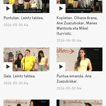
Puntutan. Leintz taldea.
Kopletan. Oihana Arana,
Ane Zuazubiskar, Manex
2026-05-30 Aia
Mantxola eta Mikel
Iturriotz.
2026-05-30 Aia
Gaia. Leintz taldea.
Puntua emanda. Ane
Zuazubiskar.
2026-05-30 Aia
2026-05-30 Aia