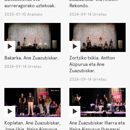
aurreragorako uztekoak.
Rekondo.
2025-01-10 Aramaio
2024-09-14 Urretxu
Bakarka. Ane Zuazubiskar.
Zortziko txikia. Antton
Aizpurua eta Ane
2024-09-14 Urretxu
Zuazubiskar.
2024-09-14 Urretxu
Koplatan. Ane Zuazubiskar,
Ane Zuazubiskar Iñarra eta
Jone Uria, Haira Aizpurua
Haira Aizpurua Ibargarai.