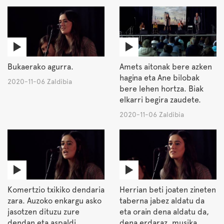
Bukaerako agurra.
Amets aitonak bere azken
hagina eta Ane bilobak
2020-11-06 Zaldibia
bere lehen hortza. Biak
elkarri begira zaudete.
2020-11-06 Zaldibia
Komertzio txikiko dendaria
Herrian beti joaten zineten
zara. Auzoko enkargu asko
taberna jabez aldatu da
jasotzen dituzu zure
eta orain dena aldatu da,
dendan eta aspaldi
dena erdaraz, musika,