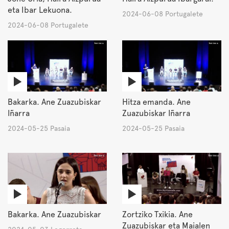
eta Ibar Lekuona.
2024-06-08 Portugalete
2024-06-08 Portugalete
Bakarka. Ane Zuazubiskar
Hitza emanda. Ane
Iñarra
Zuazubiskar Iñarra
2024-05-25 Pasaia
2024-05-25 Pasaia
Bakarka. Ane Zuazubiskar
Zortziko Txikia. Ane
Zuazubiskar eta Maialen