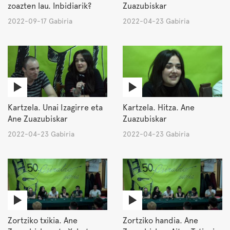
zoazten lau. Inbidiarik?
Zuazubiskar
2022-09-17 Gabiria
2022-04-23 Gabiria
Kartzela. Unai Izagirre eta
Kartzela. Hitza. Ane
Ane Zuazubiskar
Zuazubiskar
2022-04-23 Gabiria
2022-04-23 Gabiria
Zortziko txikia. Ane
Zortziko handia. Ane