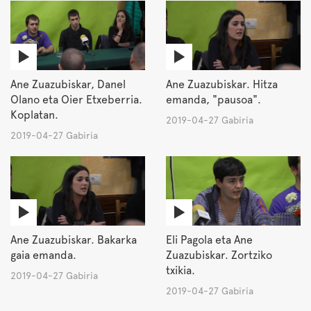
Ane Zuazubiskar, Danel
Ane Zuazubiskar. Hitza
Olano eta Oier Etxeberria.
emanda, "pausoa".
Koplatan.
2019-04-27 Gabiria
2019-04-27 Gabiria
Ane Zuazubiskar. Bakarka
Eli Pagola eta Ane
gaia emanda.
Zuazubiskar. Zortziko
txikia.
2019-04-27 Gabiria
2019-04-27 Gabiria