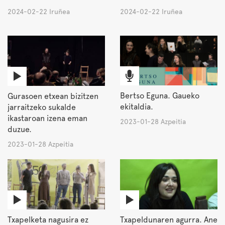
2024-02-22 Iruñea
2024-02-22 Iruñea
Bertso Eguna. Gaueko
Gurasoen etxean bizitzen
ekitaldia.
jarraitzeko sukalde
ikastaroan izena eman
2023-01-28 Azpeitia
duzue.
2023-01-28 Azpeitia
Txapelketa nagusira ez
Txapeldunaren agurra. Ane