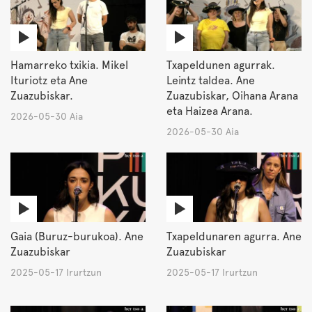
Hamarreko txikia. Mikel
Txapeldunen agurrak.
Ituriotz eta Ane
Leintz taldea. Ane
Zuazubiskar.
Zuazubiskar, Oihana Arana
eta Haizea Arana.
2026-05-30 Aia
2026-05-30 Aia
Gaia (Buruz-burukoa). Ane
Txapeldunaren agurra. Ane
Zuazubiskar
Zuazubiskar
2025-05-17 Irurtzun
2025-05-17 Irurtzun