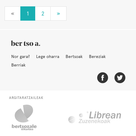
«
1
2
»
Nor gara?
Lege oharra
Bertsoak
Bereziak
Berriak
ARGITARATZAILEAK