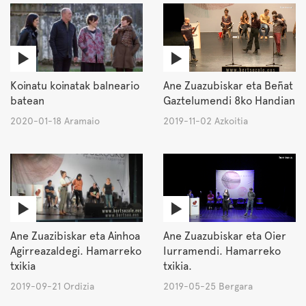
Koinatu koinatak balneario
Ane Zuazubiskar eta Beñat
batean
Gaztelumendi 8ko Handian
2020-01-18 Aramaio
2019-11-02 Azkoitia
Ane Zuazibiskar eta Ainhoa
Ane Zuazubiskar eta Oier
Agirreazaldegi. Hamarreko
Iurramendi. Hamarreko
txikia
txikia.
2019-09-21 Ordizia
2019-05-25 Bergara