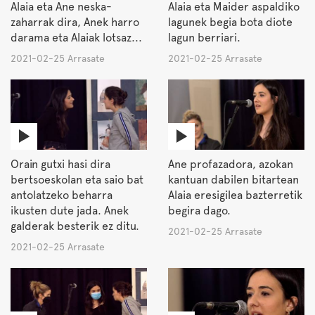
Alaia eta Ane neska-
Alaia eta Maider aspaldiko
zaharrak dira, Anek harro
lagunek begia bota diote
darama eta Alaiak lotsaz...
lagun berriari.
2021-02-25 Arrasate
2021-02-25 Arrasate
Orain gutxi hasi dira
Ane profazadora, azokan
bertsoeskolan eta saio bat
kantuan dabilen bitartean
antolatzeko beharra
Alaia eresigilea bazterretik
ikusten dute jada. Anek
begira dago.
galderak besterik ez ditu.
2021-02-25 Arrasate
2021-02-25 Arrasate