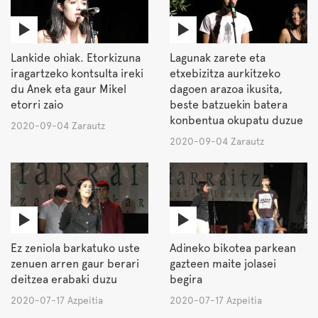
Lankide ohiak. Etorkizuna
Lagunak zarete eta
iragartzeko kontsulta ireki
etxebizitza aurkitzeko
du Anek eta gaur Mikel
dagoen arazoa ikusita,
etorri zaio
beste batzuekin batera
konbentua okupatu duzue
2020-09-04 Zarautz
2020-09-04 Zarautz
Ez zeniola barkatuko uste
Adineko bikotea parkean
zenuen arren gaur berari
gazteen maite jolasei
deitzea erabaki duzu
begira
2020-07-17 Azpeitia
2020-07-17 Azpeitia