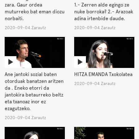
zara. Gaur ordea
1.- Zerren alde egingo ze
muturreko bat eman diozu
nuke borroka? 2.- Arazoak
norbaiti.
adina irtenbide daude.
2020-09-04 Zarautz
2020-09-04 Zarautz
Ane jantoki sozial baten
HITZA EMANDA Txokolatea
otorduak banatzen aritzen
2020-09-04 Zarautz
da . Eneko etorri da
jantokira betaurreko beltz
eta txanoaz inor ez
ezagutzeko.
2020-09-04 Zarautz