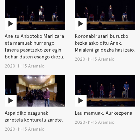
Ane zu Anbotoko Mari zara
Koronabirusari buruzko
eta mamuak hurrengo
kezka asko ditu Anek.
fasera pasatzeko zer egin
Maialeni galdezka hasi zaio.
behar duten esango diezu.
2020-11-13 Aramaio
2020-11-13 Aramaio
Aspaldiko ezagunak
Lau mamuak. Aurkezpena
zaretela konturatu zarete.
2020-11-13 Aramaio
2020-11-13 Aramaio