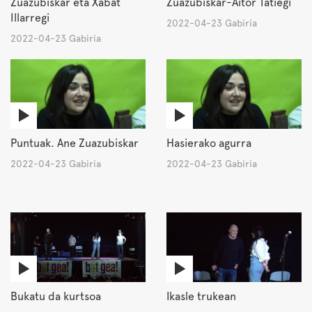
Zuazubiskar eta Xabat
Zuazubiskar-Aitor Tatiegi
Illarregi
2022-04-23 Gabiria
2022-04-23 Gabiria
Puntuak. Ane Zuazubiskar
Hasierako agurra
2022-04-23 Gabiria
2022-04-23 Gabiria
Bukatu da kurtsoa
Ikasle trukean