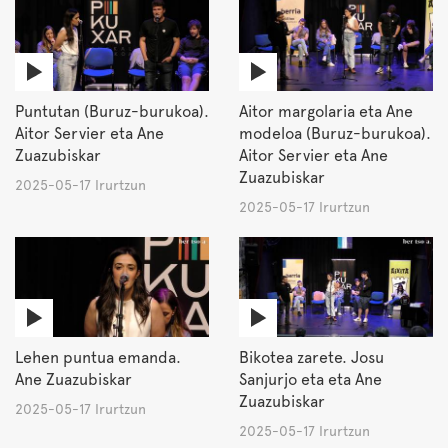
Puntutan (Buruz-burukoa).
Aitor margolaria eta Ane
Aitor Servier eta Ane
modeloa (Buruz-burukoa).
Zuazubiskar
Aitor Servier eta Ane
Zuazubiskar
2025-05-17 Irurtzun
2025-05-17 Irurtzun
Lehen puntua emanda.
Bikotea zarete. Josu
Ane Zuazubiskar
Sanjurjo eta eta Ane
Zuazubiskar
2025-05-17 Irurtzun
2025-05-17 Irurtzun