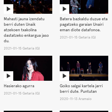
Mahasti jauna izendatu
Batera bazkaldu duzue eta
berri duten Unaik
pagatzeko garaian Unairi
atzekoen txakolina
eman diote datafonoa.
dastatzeko enkargua jaso
2021-01-15 Getaria (G)
du.
2021-01-15 Getaria (G)
Hasierako agurra
Goiko salgai kartela jarri
berri dute. Puntutan
2021-01-15 Getaria (G)
2020-11-13 Aramaio