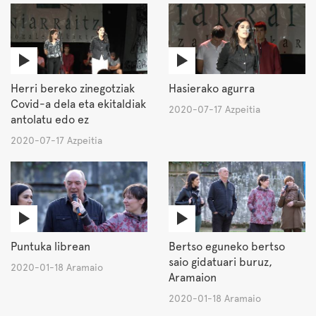
Herri bereko zinegotziak
Hasierako agurra
Covid-a dela eta ekitaldiak
2020-07-17 Azpeitia
antolatu edo ez
2020-07-17 Azpeitia
Puntuka librean
Bertso eguneko bertso
saio gidatuari buruz,
2020-01-18 Aramaio
Aramaion
2020-01-18 Aramaio