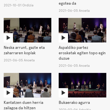
egotea da
2021-10-01 Ordizia
2021-06-05 Anoeta
Neska arrunt, gazte eta
Aspaldiko partez
zaharraren koplak
erosketak egiten topo egin
duzue
2021-06-05 Anoeta
2021-06-05 Anoeta
Kantatzen duen herria
Bukaerako agurra
zailagoa da hiltzen
2021-03-06 Azkoitia