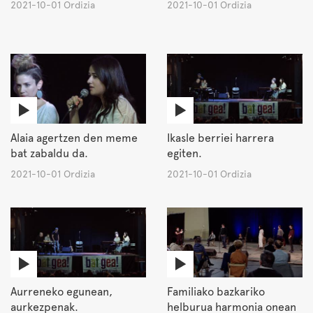
2021-10-01 Ordizia
2021-10-01 Ordizia
Alaia agertzen den meme
Ikasle berriei harrera
bat zabaldu da.
egiten.
2021-10-01 Ordizia
2021-10-01 Ordizia
Aurreneko egunean,
Familiako bazkariko
aurkezpenak.
helburua harmonia onean