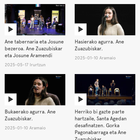
Ane tabernaria eta Josune
Hasierako agurra. Ane
bezeroa. Ane Zuazubiskar
Zuazubiskar.
eta Josune Aramendi
2025-01-10 Aramaio
2025-05-17 Irurtzun
Bukaerako agurra. Ane
Herriko bi gazte parte
Zuazubiskar.
hartzaile, Santa Agedan
desafinatzen. Gorka
2025-01-10 Aramaio
Pagonabarraga eta Ane
Zuazubiskar.