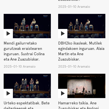
2025-01-10 Aramaio
Mendi gailurretako
DBH2ko ikasleak. Mutilek
gurutzeak eraistearen
egindakoen inguruan. Alaia
inguruan. Sustrai Colina
Martin eta Ane
eta Ane Zuazubiskar.
Zuazubiskar.
2025-01-10 Aramaio
2025-01-10 Aramaio
Urteko espektatibak. Bete
Hamarreko txikia. Ane
daitezkeenak eta
Zuazubiskar eta Andoni