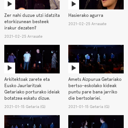
Zer nahi duzue utzi idatzita
Hasierako agurra
etorkizunean besteek
2021-02-25 Arrasate
irakur dezaten?
2021-02-25 Arrasate
Arkitektoak zarete eta
Amets Aizpurua Getariako
Eusko Jaurlaritzak
bertso-eskolako kideak
Getariako porturako ideiak
puntu pare bana jarriko
botatzea eskatu dizue.
die bertsolariei.
2021-01-15 Getaria (G)
2021-01-15 Getaria (G)