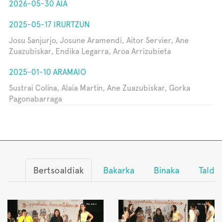
2026-05-30 AIA
2025-05-17 IRURTZUN
Josu Sanjurjo, Josune Aramendi, Aitor Servier, Ane
Zuazubiskar, Endika Legarra, Aroa Arrizubieta
2025-01-10 ARAMAIO
Sustrai Colina, Alaia Martin, Ane Zuazubiskar, Gorka
Pagonabarraga
Bertsoaldiak
Bakarka
Binaka
Talde