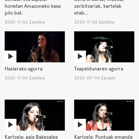
honetan Amazoneko kaxa
zerbitzariak, kartelak
pilo bat.
etab...
2020-11-06 Zaldibia
2020-11-06 Zaldibia
Hasierako agurra
Txapeldunaren agurra
2020-11-06 Zaldibia
2020-09-04 Zarautz
Kartzela: gaia Bakezalea
Kartzela: Puntuak emanda