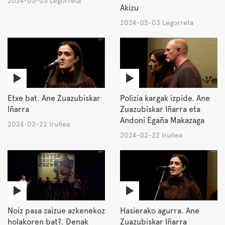
2024-05-03 Legorreta
Akizu
2024-05-03 Legorreta
Etxe bat. Ane Zuazubiskar
Polizia kargak izpide. Ane
Iñarra
Zuazubiskar Iñarra eta
Andoni Egaña Makazaga
2024-02-22 Iruñea
2024-02-22 Iruñea
Noiz pasa zaizue azkenekoz
Hasierako agurra. Ane
holakoren bat?. Denak
Zuazubiskar Iñarra