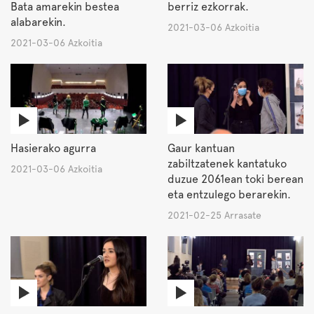
Bata amarekin bestea
berriz ezkorrak.
alabarekin.
2021-03-06 Azkoitia
2021-03-06 Azkoitia
Hasierako agurra
Gaur kantuan
zabiltzatenek kantatuko
2021-03-06 Azkoitia
duzue 2061ean toki berean
eta entzulego berarekin.
2021-02-25 Arrasate