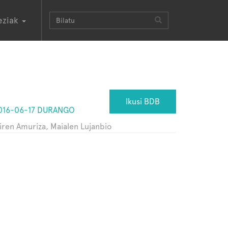
eziak
Ikusi BDB
016-06-17 DURANGO
iren Amuriza, Maialen Lujanbio