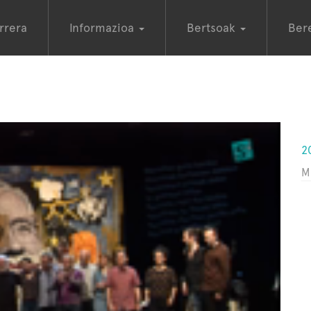
rrera
Informazioa
Bertsoak
Ber
2
M