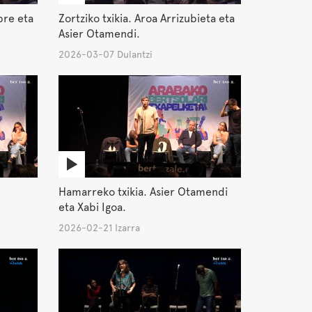
pre eta
Zortziko txikia. Aroa Arrizubieta eta
Asier Otamendi.
2026-03-07 Dulantzi
Hamarreko txikia. Asier Otamendi
eta Xabi Igoa.
2026-02-21 Izarra