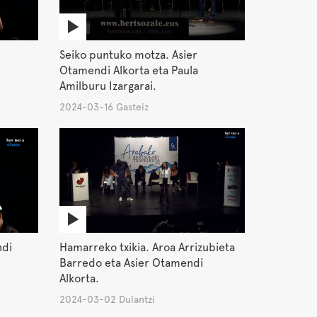
Seiko puntuko motza. Asier
Otamendi Alkorta eta Paula
Amilburu Izargarai.
2024-03-16 Gasteiz
ndi
Hamarreko txikia. Aroa Arrizubieta
Barredo eta Asier Otamendi
Alkorta.
2024-03-02 Dulantzi