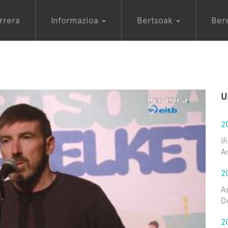
rrera
Informazioa
Bertsoak
Ber
U
2
I
A
2
A
D
2