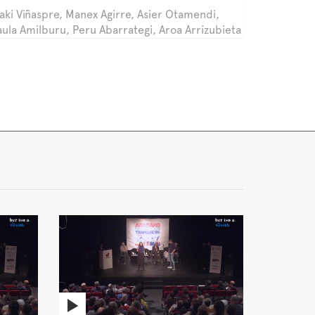
ñaki Viñaspre, Manex Agirre, Asier Otamendi,
aula Amilburu, Peru Abarrategi, Aroa Arrizubieta