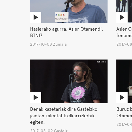
Hasierako agurra. Asier Otamendi.
Asier O
BTN17
fenome
2017-10-08 Zumaia
2017-08
Denak kazetariak dira Gasteizko
Buruz b
jaietan kaleetatik elkarrizketak
Otame
egiten.
2017-04
2017-08-09 Gasteiz