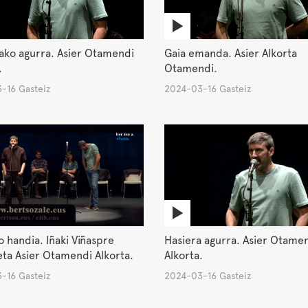
ako agurra. Asier Otamendi
Gaia emanda. Asier Alkorta
.
Otamendi.
-16 Gasteiz
2024-03-16 Gasteiz
o handia. Iñaki Viñaspre
Hasiera agurra. Asier Otame
ta Asier Otamendi Alkorta.
Alkorta.
-16 Gasteiz
2024-03-16 Gasteiz