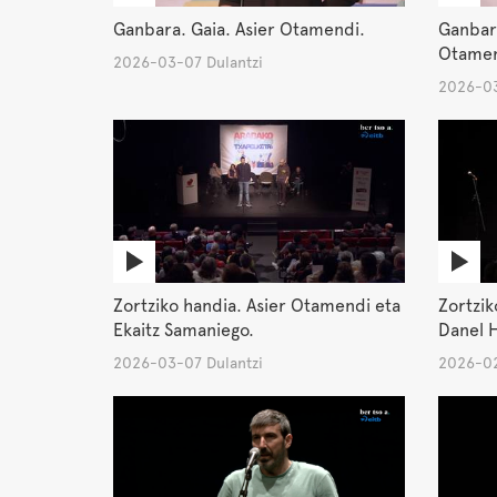
Ganbara. Gaia. Asier Otamendi.
Ganbar
Otamen
2026-03-07 Dulantzi
2026-03
Zortziko handia. Asier Otamendi eta
Zortzik
Ekaitz Samaniego.
Danel H
2026-03-07 Dulantzi
2026-02