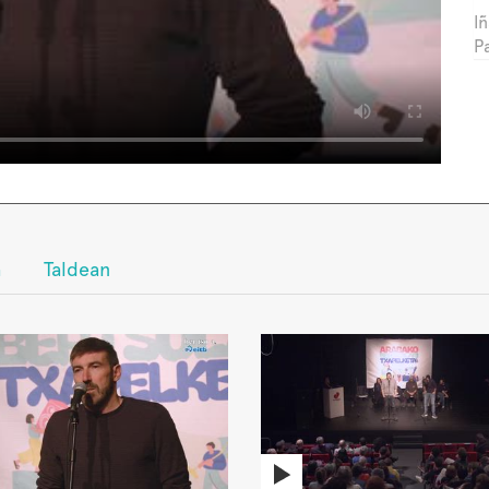
I
P
a
Taldean