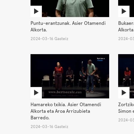
Puntu-erantzunak. Asier Otamendi
Bukaer
Alkorta.
Alkorta
2024-03-16 Gasteiz
2024-03
Hamareko txikia. Asier Otamendi
Zortzik
Alkorta eta Aroa Arrizubieta
Simon e
Barredo.
2024-03
2024-03-16 Gasteiz