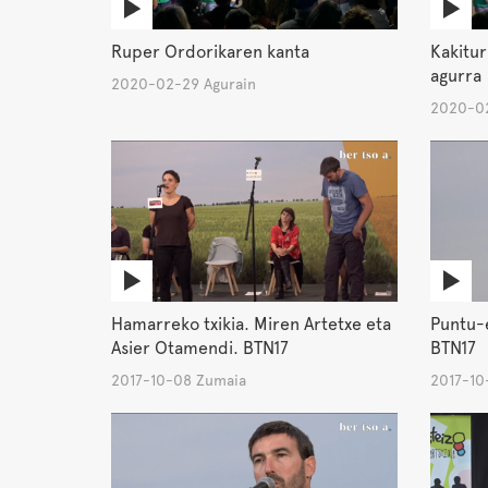
Ruper Ordorikaren kanta
Kakitur
agurra
2020-02-29 Agurain
2020-02
Hamarreko txikia. Miren Artetxe eta
Puntu-
Asier Otamendi. BTN17
BTN17
2017-10-08 Zumaia
2017-10