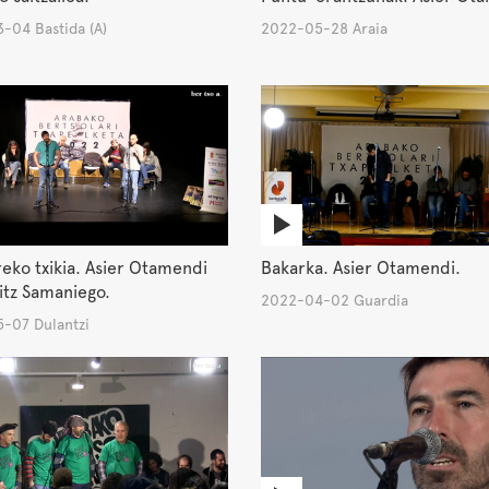
-04 Bastida (A)
2022-05-28 Araia
ko txikia. Asier Otamendi
Bakarka. Asier Otamendi.
itz Samaniego.
2022-04-02 Guardia
-07 Dulantzi