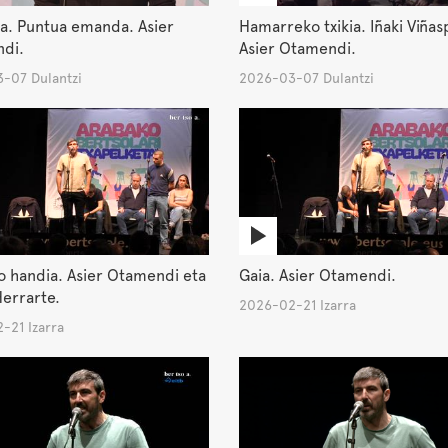
a. Puntua emanda. Asier
Hamarreko txikia. Iñaki Viñas
di.
Asier Otamendi.
-07 Dulantzi
2026-03-07 Dulantzi
o handia. Asier Otamendi eta
Gaia. Asier Otamendi.
errarte.
2026-02-21 Izarra
-21 Izarra