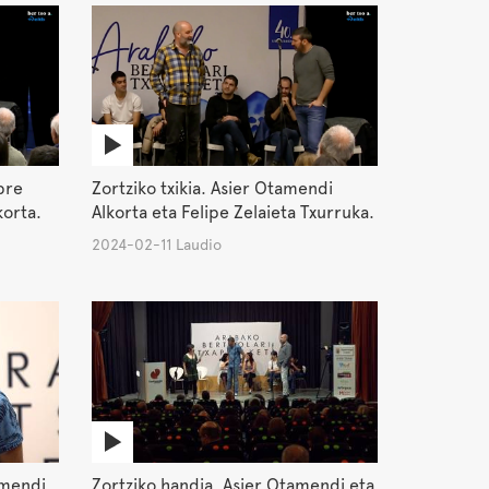
pre
Zortziko txikia. Asier Otamendi
korta.
Alkorta eta Felipe Zelaieta Txurruka.
2024-02-11 Laudio
amendi.
Zortziko handia. Asier Otamendi eta