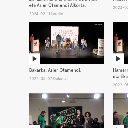
eta Asier Otamendi Alkorta.
2023-03
2024-02-11 Laudio
Bakarka. Asier Otamendi.
Hamarre
eta Eka
2022-05-07 Dulantzi
2022-05