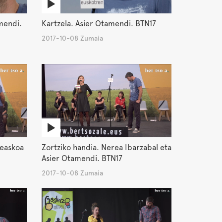
mendi.
Kartzela. Asier Otamendi. BTN17
2017-10-08 Zumaia
jeaskoa
Zortziko handia. Nerea Ibarzabal eta
Asier Otamendi. BTN17
2017-10-08 Zumaia