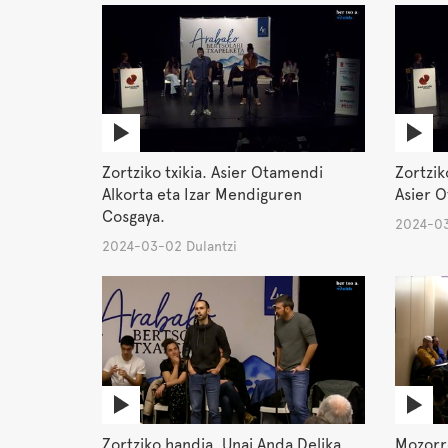
Zortziko txikia. Asier Otamendi
Zortzik
Alkorta eta Izar Mendiguren
Asier O
Cosgaya.
2024-03
2024-03-02 Dulantzi
Zortziko handia. Unai Anda Delika
Mozorro