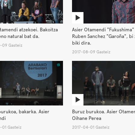
tamendi atzekoei. Bakoitza
Asier Otamendi "Fukushima"
no natural bat da.
Ruben Sanchez "Garoña", bi 
biki dira.
-09 Gasteiz
2017-08-09 Gasteiz
urukoa, bakarka. Asier
Buruz burukoa. Asier Otame
ndi
Oihane Perea
-01 Gasteiz
2017-04-01 Gasteiz