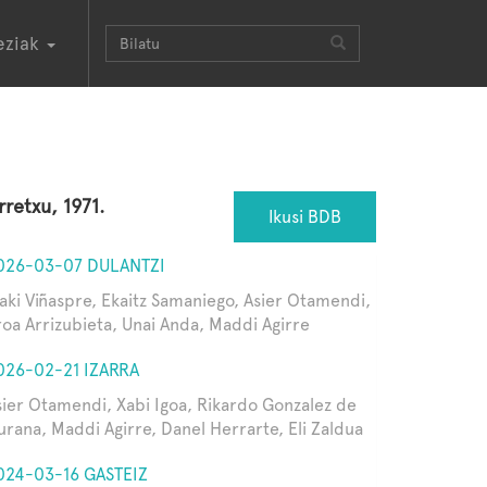
eziak
rretxu, 1971.
Ikusi BDB
026-03-07 DULANTZI
ñaki Viñaspre, Ekaitz Samaniego, Asier Otamendi,
roa Arrizubieta, Unai Anda, Maddi Agirre
026-02-21 IZARRA
sier Otamendi, Xabi Igoa, Rikardo Gonzalez de
urana, Maddi Agirre, Danel Herrarte, Eli Zaldua
024-03-16 GASTEIZ