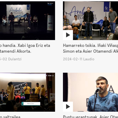
o handia. Xabi Igoa Eriz eta
Hamarreko txikia. Iñaki Viñas
tamendi Alkorta.
Simon eta Asier Otamendi Al
-02 Dulantzi
2024-02-11 Laudio
 saltzailea.
Puntu-erantzunak. Asier Ot