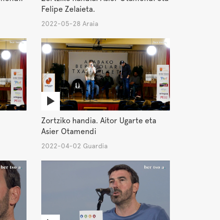
Felipe Zelaieta.
2022-05-28 Araia
Zortziko handia. Aitor Ugarte eta
Asier Otamendi
2022-04-02 Guardia