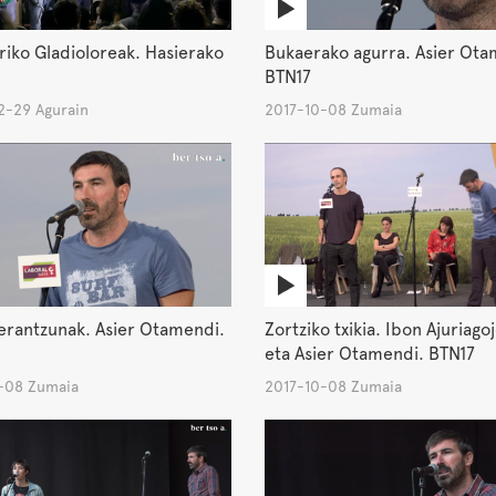
riko Gladioloreak. Hasierako
Bukaerako agurra. Asier Ota
BTN17
-29 Agurain
2017-10-08 Zumaia
erantzunak. Asier Otamendi.
Zortziko txikia. Ibon Ajuriago
eta Asier Otamendi. BTN17
-08 Zumaia
2017-10-08 Zumaia