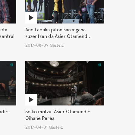
 eta
Ane Labaka pitonisarengana
zentral
zuzentzen da Asier Otamendi.
2017-08-09 Gasteiz
ndi-
Seiko motza. Asier Otamendi-
Oihane Perea
2017-04-01 Gasteiz