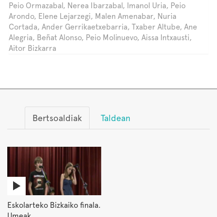
Peio Ormazabal, Nerea Ibarzabal, Imanol Uria, Peio
Arondo, Elene Lejarzegi, Malen Amenabar, Nuria
Cortada, Ander Gerrikaetxebarria, Txaber Altube, Ane
Alegria, Beñat Alonso, Peio Molinuevo, Aissa Intxausti,
Aitor Bizkarra
Bertsoaldiak
Taldean
Eskolarteko Bizkaiko finala.
Umeak