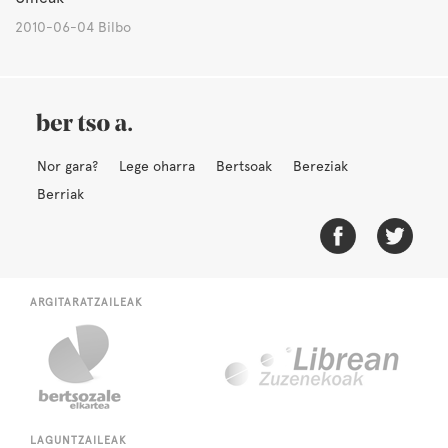
2010-06-04 Bilbo
Nor gara?
Lege oharra
Bertsoak
Bereziak
Berriak
ARGITARATZAILEAK
LAGUNTZAILEAK