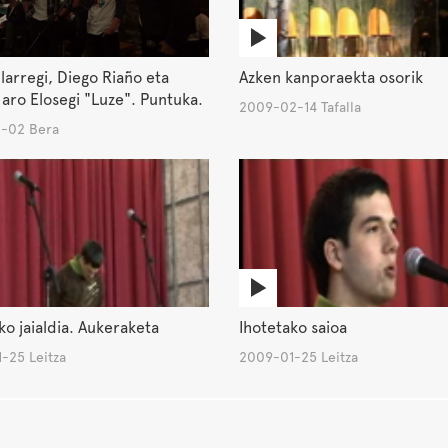
llarregi, Diego Riaño eta
Azken kanporaekta osorik
aro Elosegi "Luze". Puntuka.
2009-02-14 Tafalla
-02 Bera
ko jaialdia. Aukeraketa
Ihotetako saioa
-25 Leitza
2009-01-25 Leitza