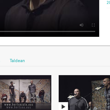
2
a
Taldean