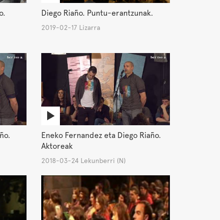
o.
Diego Riaño. Puntu-erantzunak.
2019-02-17 Lizarra
año.
Eneko Fernandez eta Diego Riaño.
Aktoreak
2018-03-24 Lekunberri (N)