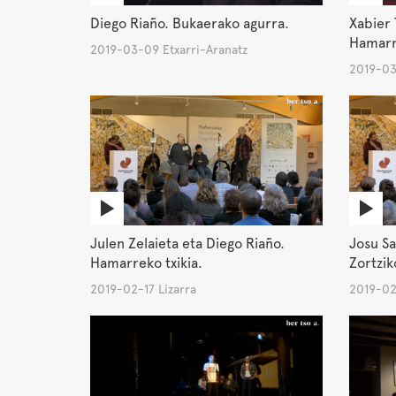
Diego Riaño. Bukaerako agurra.
Xabier 
Hamarre
2019-03-09 Etxarri-Aranatz
2019-03
Julen Zelaieta eta Diego Riaño.
Josu Sa
Hamarreko txikia.
Zortziko
2019-02-17 Lizarra
2019-02-