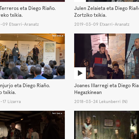
Terreros eta Diego Riaño.
Julen Zelaieta eta Diego Riañ
ko txikia.
Zortziko txikia.
-09 Etxarri-Aranatz
2019-03-09 Etxarri-Aranatz
njurjo eta Diego Riaño.
Joanes Illarregi eta Diego Ri
 txikia.
Hegazkinean
17 Lizarra
2018-03-24 Lekunberri (N)