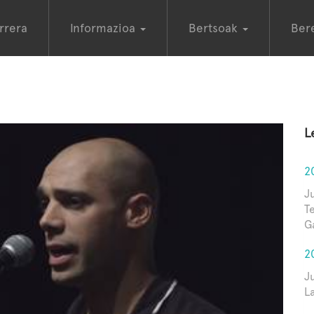
rrera
Informazioa
Bertsoak
Ber
L
2
Ju
T
G
2
J
L