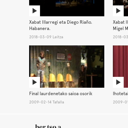
Xabat Illarregi eta Diego Riaño.
Xabat I
Habanera.
Migel M
2018-03-09 Leitza
2018-03
Final laurdenetako saioa osorik
Ihoteta
2009-02-14 Tafalla
2009-01