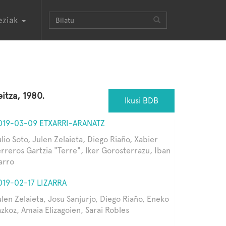
eziak
eitza, 1980.
Ikusi BDB
019-03-09 ETXARRI-ARANATZ
lio Soto, Julen Zelaieta, Diego Riaño, Xabier
erreros Gartzia "Terre", Iker Gorosterrazu, Iban
arro
019-02-17 LIZARRA
ulen Zelaieta, Josu Sanjurjo, Diego Riaño, Eneko
azkoz, Amaia Elizagoien, Sarai Robles