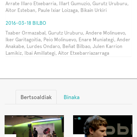
Arrate Illaro Etxebarria, Illart Gumuzio, Gurutz Uruburu,
Aitor Esteban, Paule Ixiar Loizaga, Bikain Urkiri
2016-03-18 BILBO
Txaber Ormazabal, Gurutz Uruburu, Andere Molinuevo,
Iker Garitagoitia, Peio Molinuevo, Enare Muniategi, Ander
Anakabe, Lurdes Ondaro, Beñat Bilbao, Julen Karrion
Lamikiz, Ibai Amillategi, Aitor Etxebarriazarraga
Bertsoaldiak
Binaka