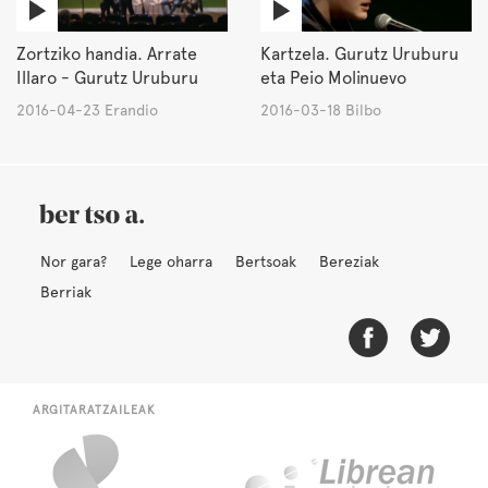
Zortziko handia. Arrate
Kartzela. Gurutz Uruburu
Illaro - Gurutz Uruburu
eta Peio Molinuevo
2016-04-23 Erandio
2016-03-18 Bilbo
Nor gara?
Lege oharra
Bertsoak
Bereziak
Berriak
ARGITARATZAILEAK