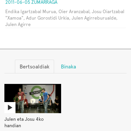
2011-06-05 ZUMARRAGA
Endika Igartzabal Murua, Oier Aranzabal, Josu Oiartzabal
"Xamoa", Adur Gorostidi Urkia, Julen Agirreburualde,
Julen Agirre
Bertsoaldiak
Binaka
Julen eta Josu 4ko
handian