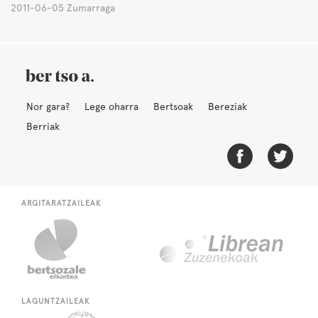
2011-06-05 Zumarraga
Nor gara?
Lege oharra
Bertsoak
Bereziak
Berriak
ARGITARATZAILEAK
LAGUNTZAILEAK