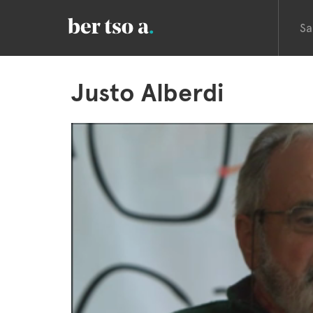
Sa
Justo Alberdi