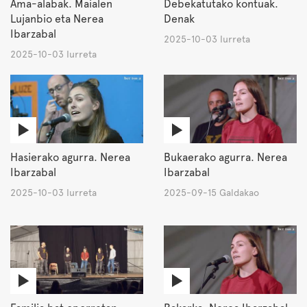
Ama-alabak. Maialen
Debekatutako kontuak.
Lujanbio eta Nerea
Denak
Ibarzabal
2025-10-03 Iurreta
2025-10-03 Iurreta
Hasierako agurra. Nerea
Bukaerako agurra. Nerea
Ibarzabal
Ibarzabal
2025-10-03 Iurreta
2025-09-15 Galdakao