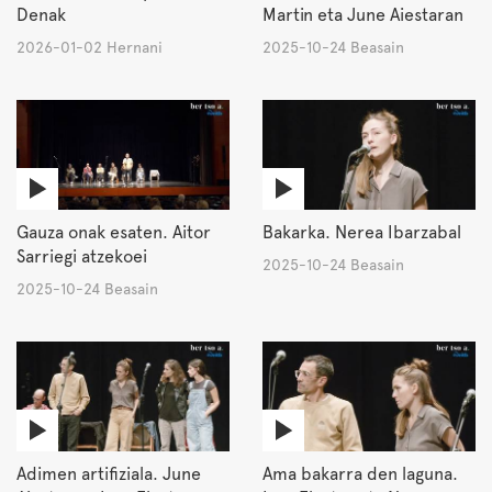
Denak
Martin eta June Aiestaran
2026-01-02 Hernani
2025-10-24 Beasain
Gauza onak esaten. Aitor
Bakarka. Nerea Ibarzabal
Sarriegi atzekoei
2025-10-24 Beasain
2025-10-24 Beasain
Adimen artifiziala. June
Ama bakarra den laguna.