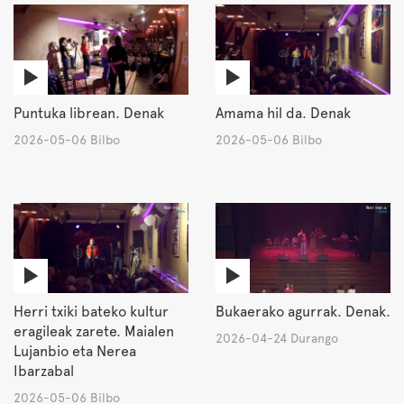
Puntuka librean. Denak
Amama hil da. Denak
2026-05-06 Bilbo
2026-05-06 Bilbo
Herri txiki bateko kultur
Bukaerako agurrak. Denak.
eragileak zarete. Maialen
2026-04-24 Durango
Lujanbio eta Nerea
Ibarzabal
2026-05-06 Bilbo