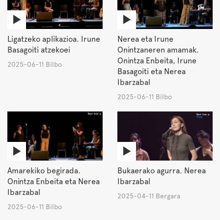
Ligatzeko aplikazioa. Irune
Nerea eta Irune
Basagoiti atzekoei
Onintzaneren amamak.
Onintza Enbeita, Irune
2025-06-11 Bilbo
Basagoiti eta Nerea
Ibarzabal
2025-06-11 Bilbo
Amarekiko begirada.
Bukaerako agurra. Nerea
Onintza Enbeita eta Nerea
Ibarzabal
Ibarzabal
2025-04-11 Bergara
2025-06-11 Bilbo