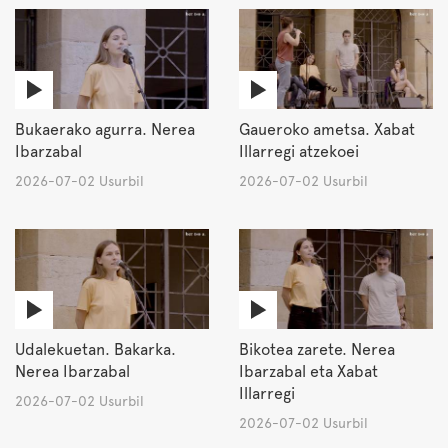
Bukaerako agurra. Nerea
Gaueroko ametsa. Xabat
Ibarzabal
Illarregi atzekoei
2026-07-02 Usurbil
2026-07-02 Usurbil
Udalekuetan. Bakarka.
Bikotea zarete. Nerea
Nerea Ibarzabal
Ibarzabal eta Xabat
Illarregi
2026-07-02 Usurbil
2026-07-02 Usurbil