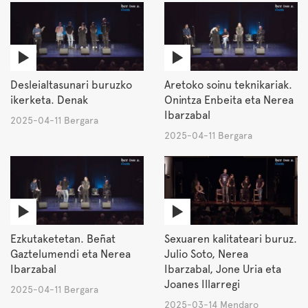
Desleialtasunari buruzko
Aretoko soinu teknikariak.
ikerketa. Denak
Onintza Enbeita eta Nerea
Ibarzabal
2025-04-11 Bergara
2025-04-11 Bergara
Ezkutaketetan. Beñat
Sexuaren kalitateari buruz.
Gaztelumendi eta Nerea
Julio Soto, Nerea
Ibarzabal
Ibarzabal, Jone Uria eta
Joanes Illarregi
2025-04-11 Bergara
2025-03-14 Mendaro