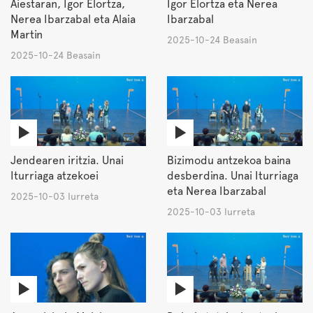
Aiestaran, Igor Elortza,
Igor Elortza eta Nerea
Nerea Ibarzabal eta Alaia
Ibarzabal
Martin
2025-10-24 Beasain
2025-10-24 Beasain
Jendearen iritzia. Unai
Bizimodu antzekoa baina
Iturriaga atzekoei
desberdina. Unai Iturriaga
eta Nerea Ibarzabal
2025-10-03 Iurreta
2025-10-03 Iurreta