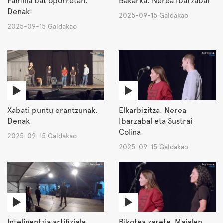
Familia bat oporretan.
Bakarka. Nerea Ibarzabal
Denak
2025-09-15 Galdakao
2025-09-15 Galdakao
Xabati puntu erantzunak.
Elkarbizitza. Nerea
Denak
Ibarzabal eta Sustrai
Colina
2025-09-15 Galdakao
2025-09-15 Galdakao
Inteligentzia artifiziala.
Bikotea zarete. Maialen