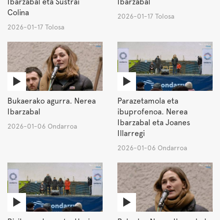
Ibarzabal eta Sustrai
Ibarzabal
Colina
2026-01-17 Tolosa
2026-01-17 Tolosa
Bukaerako agurra. Nerea
Parazetamola eta
Ibarzabal
ibuprofenoa. Nerea
Ibarzabal eta Joanes
2026-01-06 Ondarroa
Illarregi
2026-01-06 Ondarroa