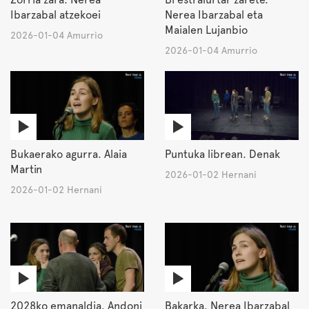
Ibarzabal atzekoei
Nerea Ibarzabal eta
Maialen Lujanbio
2026-01-04 Amurrio
2026-01-04 Amurrio
Bukaerako agurra. Alaia
Puntuka librean. Denak
Martin
2026-01-02 Hernani
2026-01-02 Hernani
2028ko emanaldia. Andoni
Bakarka. Nerea Ibarzabal