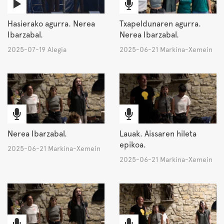
Hasierako agurra. Nerea
Txapeldunaren agurra.
Ibarzabal.
Nerea Ibarzabal.
2025-07-19 Alegia
2025-06-21 Markina-Xemein
Nerea Ibarzabal.
Lauak. Aissaren hileta
epikoa.
2025-06-21 Markina-Xemein
2025-06-21 Markina-Xemein