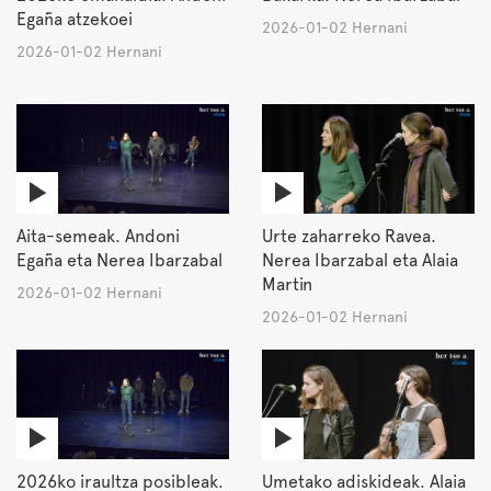
Egaña atzekoei
2026-01-02 Hernani
2026-01-02 Hernani
Aita-semeak. Andoni
Urte zaharreko Ravea.
Egaña eta Nerea Ibarzabal
Nerea Ibarzabal eta Alaia
Martin
2026-01-02 Hernani
2026-01-02 Hernani
2026ko iraultza posibleak.
Umetako adiskideak. Alaia