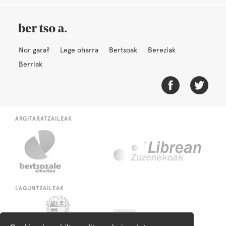
Nor gara?
Lege oharra
Bertsoak
Bereziak
Berriak
ARGITARATZAILEAK
LAGUNTZAILEAK