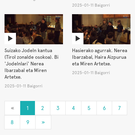
2025-01-11 Baigorri
Suizako Jodeln kantua
Hasierako agurrak. Nerea
(Tirol zonalde osokoa). Bi
Ibarzabal, Haira Aizpurua
'Jodelnlari' Nerea
eta Miren Artetxe.
Ibarzabal eta Miren
2025-01-11 Baigorri
Artetxe.
2025-01-11 Baigorri
«
1
2
3
4
5
6
7
8
9
»