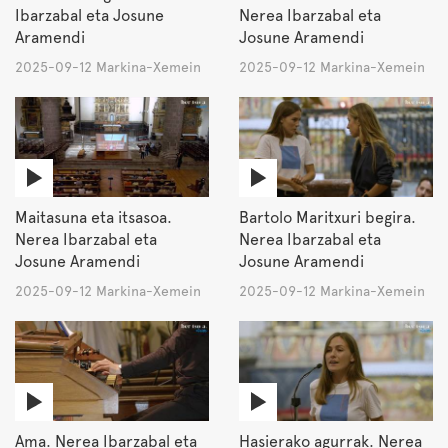
Ibarzabal eta Josune
Nerea Ibarzabal eta
Aramendi
Josune Aramendi
2025-09-12 Markina-Xemein
2025-09-12 Markina-Xemein
Maitasuna eta itsasoa.
Bartolo Maritxuri begira.
Nerea Ibarzabal eta
Nerea Ibarzabal eta
Josune Aramendi
Josune Aramendi
2025-09-12 Markina-Xemein
2025-09-12 Markina-Xemein
Ama. Nerea Ibarzabal eta
Hasierako agurrak. Nerea