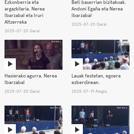
Ezkonberria eta
Beti baserrian bizitakoak.
argazkilaria. Nerea
Andoni Egaña eta Nerea
Ibarzabal eta Iruri
Ibarzabal
Altzerreka
2025-07-20 Garai
2025-07-20 Garai
Hasierako agurra. Nerea
Lauak festetan, egoera
Ibarzabal
ezberdinean.
2025-07-20 Garai
2025-07-19 Alegia