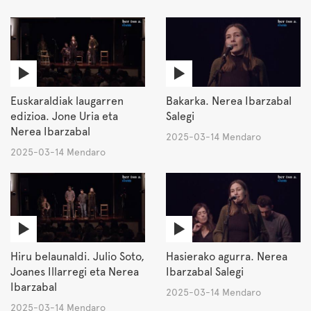
Euskaraldiak laugarren
Bakarka. Nerea Ibarzabal
edizioa. Jone Uria eta
Salegi
Nerea Ibarzabal
2025-03-14 Mendaro
2025-03-14 Mendaro
Hiru belaunaldi. Julio Soto,
Hasierako agurra. Nerea
Joanes Illarregi eta Nerea
Ibarzabal Salegi
Ibarzabal
2025-03-14 Mendaro
2025-03-14 Mendaro