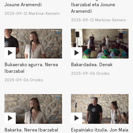
Josune Aramendi
Ibarzabal eta Josune
Aramendi
2025-09-12 Markina-Xemein
2025-09-12 Markina-Xemein
Bukaerako agurra. Nerea
Bakardadea. Denak
Ibarzabal
2025-09-06 Orozko
2025-09-06 Orozko
Bakarka. Nerea Ibarzabal
Espainiako itzulia. Jon Maia