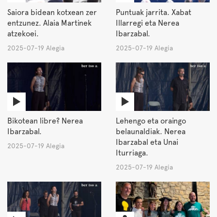
Saiora bidean kotxean zer
Puntuak jarrita. Xabat
entzunez. Alaia Martinek
Illarregi eta Nerea
atzekoei.
Ibarzabal.
2025-07-19 Alegia
2025-07-19 Alegia
Bikotean libre? Nerea
Lehengo eta oraingo
Ibarzabal.
belaunaldiak. Nerea
Ibarzabal eta Unai
2025-07-19 Alegia
Iturriaga.
2025-07-19 Alegia