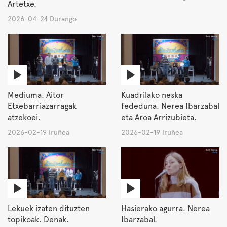
Artetxe.
2026-04-24 Durango
Mediuma. Aitor
Kuadrilako neska
Etxebarriazarragak
fededuna. Nerea Ibarzabal
atzekoei.
eta Aroa Arrizubieta.
2026-02-19 Iruñea
2026-02-19 Iruñea
Lekuek izaten dituzten
Hasierako agurra. Nerea
topikoak. Denak.
Ibarzabal.