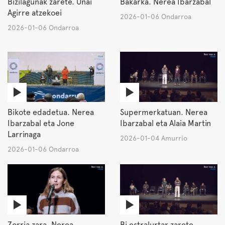
Bizilagunak zarete. Unai
Bakarka. Nerea Ibarzabal
Agirre atzekoei
2026-01-06 Ondarroa
2026-01-06 Ondarroa
Bikote edadetua. Nerea
Supermerkatuan. Nerea
Ibarzabal eta Jone
Ibarzabal eta Alaia Martin
Larrinaga
2026-01-04 Amurrio
2026-01-06 Ondarroa
Zorria zara. Nerea
Bi estralurtar zarete.