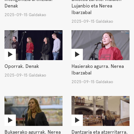
Denak
Lujanbio eta Nerea
Ibarzabal
2025-09-15 Galdakao
2025-09-15 Galdakao
Oporrak. Denak
Hasierako agurra. Nerea
Ibarzabal
2025-09-15 Galdakao
2025-09-15 Galdakao
Bukaerako agurrak. Nerea
Dantzaria eta atzerritarra.