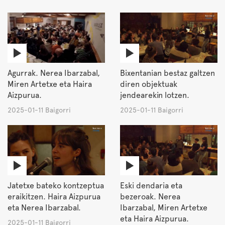
Agurrak. Nerea Ibarzabal,
Bixentanian bestaz galtzen
Miren Artetxe eta Haira
diren objektuak
Aizpurua.
jendearekin lotzen.
2025-01-11 Baigorri
2025-01-11 Baigorri
Jatetxe bateko kontzeptua
Eski dendaria eta
eraikitzen. Haira Aizpurua
bezeroak. Nerea
eta Nerea Ibarzabal.
Ibarzabal, Miren Artetxe
eta Haira Aizpurua.
2025-01-11 Baigorri