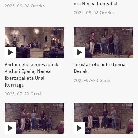
eta Nerea Ibarzabal
2025-09-06 Orozko
2025-09-06 Orozko
Andoni eta seme-alabak.
Turistak eta autoktonoa.
Andoni Egaña, Nerea
Denak
Ibarzabal eta Unai
2025-07-20 Garai
Iturriaga
2025-07-20 Garai