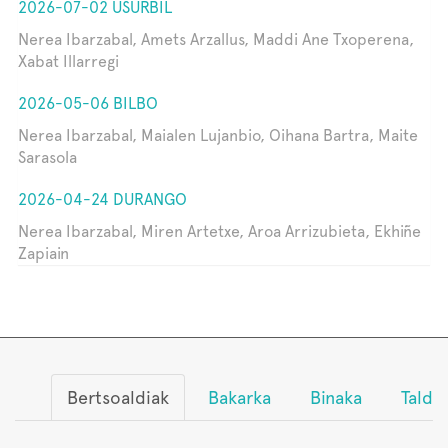
2026-07-02 USURBIL
Nerea Ibarzabal, Amets Arzallus, Maddi Ane Txoperena,
Xabat Illarregi
2026-05-06 BILBO
Nerea Ibarzabal, Maialen Lujanbio, Oihana Bartra, Maite
Sarasola
2026-04-24 DURANGO
Nerea Ibarzabal, Miren Artetxe, Aroa Arrizubieta, Ekhiñe
Zapiain
Bertsoaldiak
Bakarka
Binaka
Talde