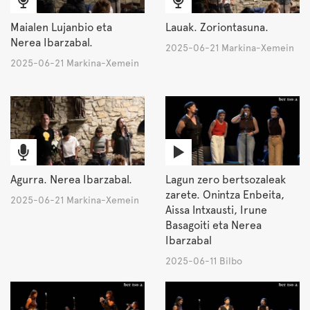
Maialen Lujanbio eta
Lauak. Zoriontasuna.
Nerea Ibarzabal.
2025-06-21 Markina-Xemein
2025-06-21 Markina-Xemein
Agurra. Nerea Ibarzabal.
Lagun zero bertsozaleak
zarete. Onintza Enbeita,
2025-06-21 Markina-Xemein
Aissa Intxausti, Irune
Basagoiti eta Nerea
Ibarzabal
2025-06-11 Bilbo