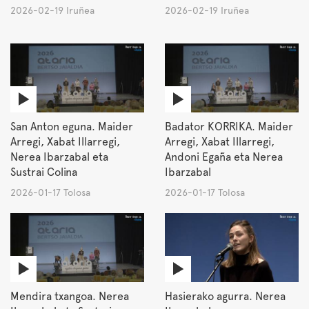
2026-02-19 Iruñea
2026-02-19 Iruñea
San Anton eguna. Maider
Badator KORRIKA. Maider
Arregi, Xabat Illarregi,
Arregi, Xabat Illarregi,
Nerea Ibarzabal eta
Andoni Egaña eta Nerea
Sustrai Colina
Ibarzabal
2026-01-17 Tolosa
2026-01-17 Tolosa
Mendira txangoa. Nerea
Hasierako agurra. Nerea