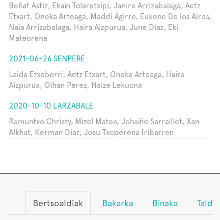
Beñat Astiz, Ekain Tolaretxipi, Janire Arrizabalaga, Aetz
Etxart, Oneka Arteaga, Maddi Agirre, Eukene De los Aires,
Naia Arrizabalaga, Haira Aizpurua, June Diaz, Eki
Mateorena
2021-06-26 SENPERE
Laida Etxeberri, Aetz Etxart, Oneka Arteaga, Haira
Aizpurua, Oihan Perez, Haize Lekuona
2020-10-10 LARZABALE
Ramuntxo Christy, Mizel Mateo, Johaiñe Sarraillet, Xan
Alkhat, Kerman Diaz, Josu Txoperena Iribarren
Bertsoaldiak
Bakarka
Binaka
Talde