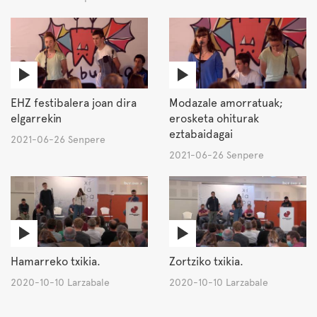
EHZ festibalera joan dira
Modazale amorratuak;
elgarrekin
erosketa ohiturak
eztabaidagai
2021-06-26 Senpere
2021-06-26 Senpere
Hamarreko txikia.
Zortziko txikia.
2020-10-10 Larzabale
2020-10-10 Larzabale