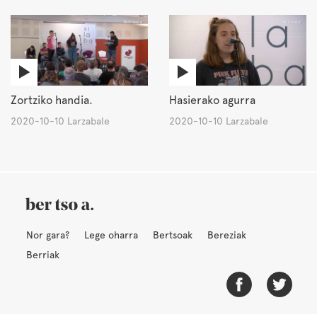
Zortziko handia.
Hasierako agurra
2020-10-10 Larzabale
2020-10-10 Larzabale
Nor gara?
Lege oharra
Bertsoak
Bereziak
Berriak