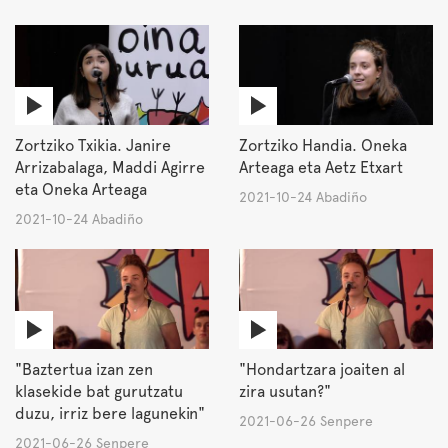
Zortziko Txikia. Janire
Zortziko Handia. Oneka
Arrizabalaga, Maddi Agirre
Arteaga eta Aetz Etxart
eta Oneka Arteaga
2021-10-24 Abadiño
2021-10-24 Abadiño
"Baztertua izan zen
"Hondartzara joaiten al
klasekide bat gurutzatu
zira usutan?"
duzu, irriz bere lagunekin"
2021-06-26 Senpere
2021-06-26 Senpere