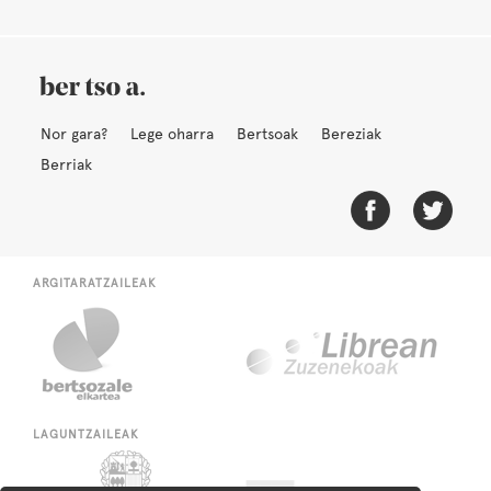
Nor gara?
Lege oharra
Bertsoak
Bereziak
Berriak
ARGITARATZAILEAK
LAGUNTZAILEAK