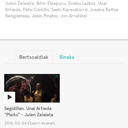
Julen Zelaieta, Aitor Elexpuru, Eneko Lazkoz, Unai
Artieda, Patxi Castillo, Saats Karasatorre, Joseba Beltza
Bengoetxea, Jokin Pinatxo, Jon Arratibel
Bertsoaldiak
Binaka
Segidillan. Unai Artieda
"Pleito" - Julen Zelaieta
2016-03-04 Etxarri-Aranatz