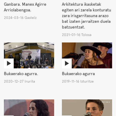
Ganbara. Manex Agirre
Arkitektura ikasketak
Arriolabengoa.
egiten ari zarela konturatu
zara irisgarritasuna arazo
2024-03-16 Gasteiz
bat izaten jarraitzen duela
batzuentzat.
2021-01-16 Tolosa
Bukaerako agurra.
Bukaerako agurra
2020-12-27 Irurita
2019-11-16 Izturitze