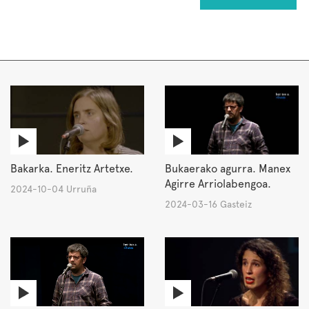
Bakarka. Eneritz Artetxe.
Bukaerako agurra. Manex
Agirre Arriolabengoa.
2024-10-04 Urruña
2024-03-16 Gasteiz