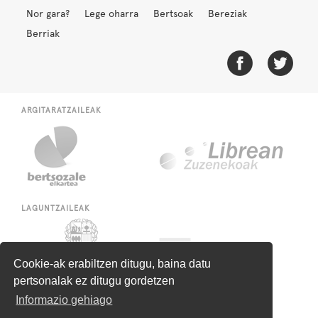
Nor gara?
Lege oharra
Bertsoak
Bereziak
Berriak
ARGITARATZAILEAK
LAGUNTZAILEAK
Cookie-ak erabiltzen ditugu, baina datu
pertsonalak ez ditugu gordetzen
Informazio gehiago