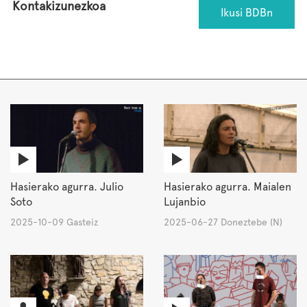
Kontakizunezkoa
Ikusi BDBn
Hasierako agurra. Julio
Hasierako agurra. Maialen
Soto
Lujanbio
2025-10-09 Gasteiz
2025-06-27 Doneztebe (N)