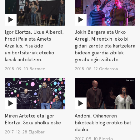
Igor Elortza, Uxue Alberdi,
Jokin Bergara eta Urko
Fredi Paia eta Amets
Arregi. Mirentxin-eko bi
Arzallus. Pisukide
gidari zarete eta kartzelara
unibertsitariak etxeko
bidean guardia zibilak
lanak antolatzen.
geratu egin zaituzte.
2018-09-10 Bermeo
2018-05-12 Ondarroa
Miren Artetxe eta Igor
Andoni, Oihaneren
Elortza. Sexu aholku eske
bikoteak blog erotiko bat
dauka.
2017-12-28 Elgoibar
2017-09-10 Elorrio