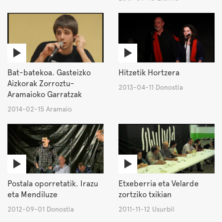
Bat-batekoa. Gasteizko
Hitzetik Hortzera
Aizkorak Zorroztu-
2013-04-11 Donostia
Aramaioko Garratzak
2014-02-15 Aramaio
Postala oporretatik. Irazu
Etxeberria eta Velarde
eta Mendiluze
zortziko txikian
2012-09-01 Donostia
2011-11-12 Usurbil