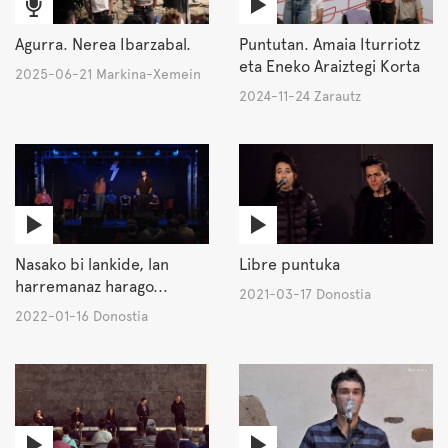
Agurra. Nerea Ibarzabal.
Puntutan. Amaia Iturriotz
eta Eneko Araiztegi Korta
2025-06-21 Markina-Xemein
2024-11-24 Zarautz
Nasako bi lankide, lan
Libre puntuka
harremanaz harago...
2021-03-17 Donostia
2022-01-16 Donostia