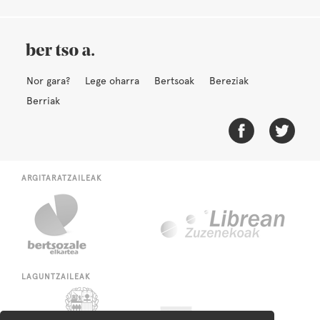
Nor gara?
Lege oharra
Bertsoak
Bereziak
Berriak
ARGITARATZAILEAK
LAGUNTZAILEAK