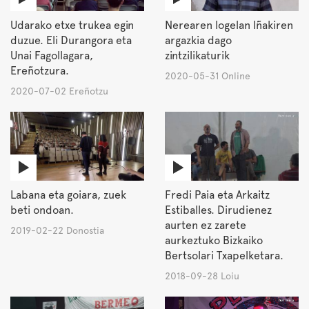
Udarako etxe trukea egin
Nerearen logelan Iñakiren
duzue. Eli Durangora eta
argazkia dago
Unai Fagollagara,
zintzilikaturik
Ereñotzura.
2020-05-31 Online
2020-07-02 Ereñotzu
Labana eta goiara, zuek
Fredi Paia eta Arkaitz
beti ondoan.
Estiballes. Dirudienez
aurten ez zarete
2019-02-22 Donostia
aurkeztuko Bizkaiko
Bertsolari Txapelketara.
2018-09-28 Loiu