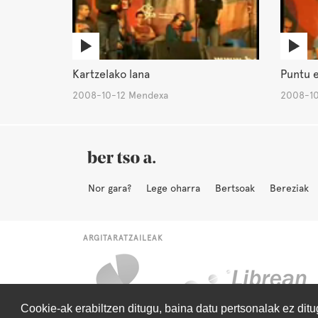
Kartzelako lana
Puntu 
2008-10-12 Mendexa
2008-10
Nor gara?
Lege oharra
Bertsoak
Bereziak
ARGITARATZAILEAK
Cookie-ak erabiltzen ditugu, baina datu pertsonalak ez dit