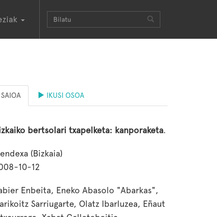
eziak
SAIOA
IKUSI OSOA
izkaiko bertsolari txapelketa: kanporaketa
.
endexa (Bizkaia)
008-10-12
abier Enbeita, Eneko Abasolo "Abarkas",
arikoitz Sarriugarte, Olatz Ibarluzea, Eñaut