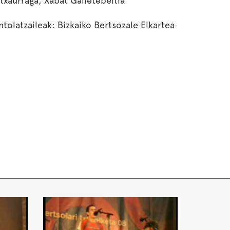
ntxaurraga, Xabat Galletebeitia
ntolatzaileak: Bizkaiko Bertsozale Elkartea