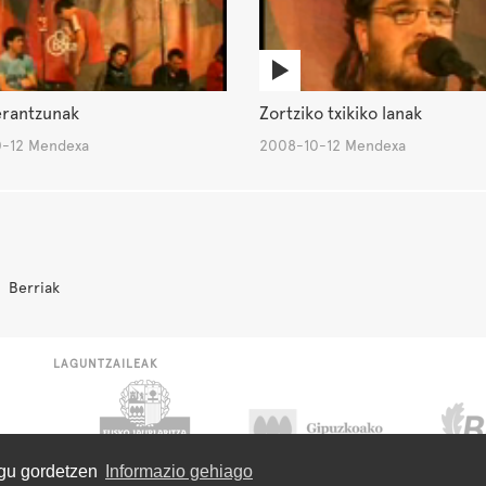
erantzunak
Zortziko txikiko lanak
-12 Mendexa
2008-10-12 Mendexa
Berriak
LAGUNTZAILEAK
ugu gordetzen
Informazio gehiago