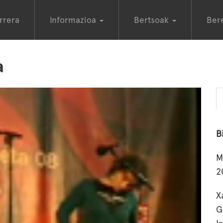
rrera
Informazioa
Bertsoak
Ber
a
B
M
2
X
G