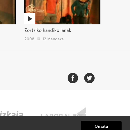
Zortziko handiko lanak
2008-10-12 Mendexa
Onartu