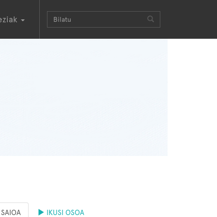
eziak
SAIOA
IKUSI OSOA