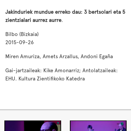
Jakinduriek mundue erreko dau: 3 bertsolari eta 5
zientzialari aurrez aurre
.
Bilbo (Bizkaia)
2015-09-26
Miren Amuriza, Amets Arzallus, Andoni Egaña
Gai-jartzaileak: Kike Amonarriz; Antolatzaileak:
EHU. Kultura Zientifikoko Katedra