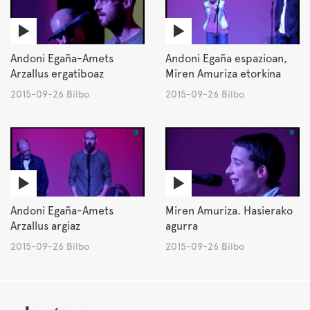
Andoni Egaña-Amets
Andoni Egaña espazioan,
Arzallus ergatiboaz
Miren Amuriza etorkina
2015-09-26 Bilbo
2015-09-26 Bilbo
Andoni Egaña-Amets
Miren Amuriza. Hasierako
Arzallus argiaz
agurra
2015-09-26 Bilbo
2015-09-26 Bilbo