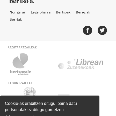
Nor gara?
Lege oharra
Bertsoak
Bereziak
Berriak
ARGITARATZAILEAK
LAGUNTZAILEAK
Cookie-ak erabiltzen ditugu, baina datu
pertsonalak ez ditugu gordetzen