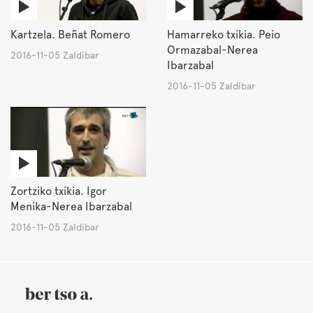
Kartzela. Beñat Romero
Hamarreko txikia. Peio
Ormazabal-Nerea
2016-11-05 Zaldibar
Ibarzabal
2016-11-05 Zaldibar
Zortziko txikia. Igor
Menika-Nerea Ibarzabal
2016-11-05 Zaldibar