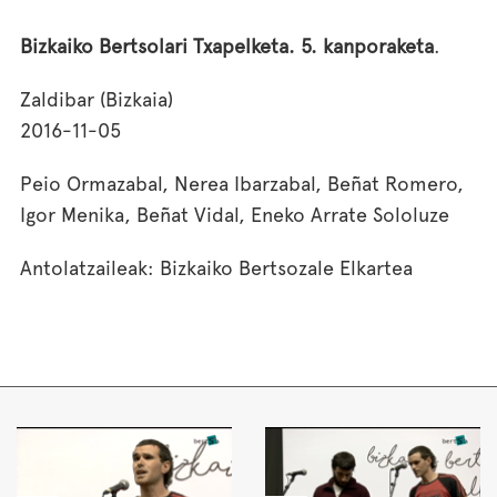
Bizkaiko Bertsolari Txapelketa. 5. kanporaketa
.
Zaldibar (Bizkaia)
2016-11-05
Peio Ormazabal, Nerea Ibarzabal, Beñat Romero,
Igor Menika, Beñat Vidal, Eneko Arrate Sololuze
Antolatzaileak: Bizkaiko Bertsozale Elkartea