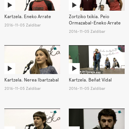
Kartzela. Eneko Arrate
Zortziko txikia. Peio
Ormazabal-Eneko Arrate
2016-11-05 Zaldibar
2016-11-05 Zaldibar
Kartzela. Nerea Ibartzabal
Kartzela. Beñat Vidal
2016-11-05 Zaldibar
2016-11-05 Zaldibar