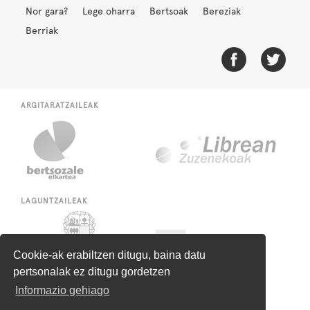
Nor gara?
Lege oharra
Bertsoak
Bereziak
Berriak
ARGITARATZAILEAK
LAGUNTZAILEAK
Cookie-ak erabiltzen ditugu, baina datu
pertsonalak ez ditugu gordetzen
Informazio gehiago