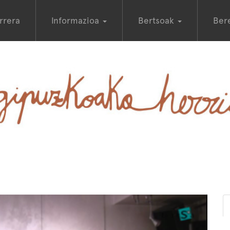
rrera
Informazioa
Bertsoak
Ber