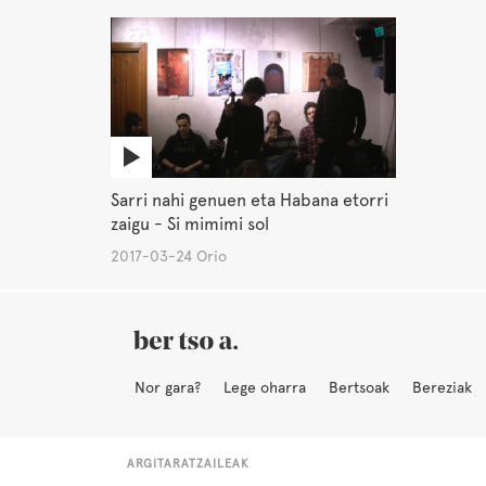
Sarri nahi genuen eta Habana etorri
zaigu - Si mimimi sol
2017-03-24 Orio
Nor gara?
Lege oharra
Bertsoak
Bereziak
ARGITARATZAILEAK