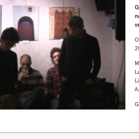
G
n
v
O
2
M
L
L
A
G
"
O