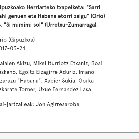
ipuzkoako Herriarteko txapelketa: "Sarri
ahi genuen eta Habana etorri zaigu" (Orio)
s. "Si mimimi sol" (Urretxu-Zumarraga)
.
rio (Gipuzkoa)
017-03-24
aialen Akizu, Mikel Iturriotz Etxaniz, Rosi
azkano, Egoitz Eizagirre Aduriz, Imanol
izarazu "Habana", Xabier Sukia, Gorka
zkarate Torner, Uxue Fernandez Lasa
ai-jartzaileak: Jon Agirresarobe
Torrotxo", Sara Bidarte; Antolatzaileak:
rioko Bertso Eskola