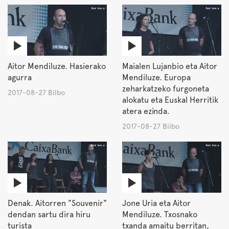
Aitor Mendiluze. Hasierako
Maialen Lujanbio eta Aitor
agurra
Mendiluze. Europa
zeharkatzeko furgoneta
2017-08-27 Bilbo
alokatu eta Euskal Herritik
atera ezinda.
2017-08-27 Bilbo
Denak. Aitorren "Souvenir"
Jone Uria eta Aitor
dendan sartu dira hiru
Mendiluze. Txosnako
turista
txanda amaitu berritan,