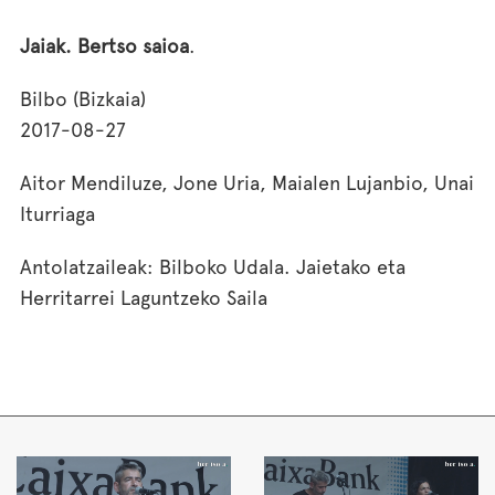
Jaiak. Bertso saioa
.
Bilbo (Bizkaia)
2017-08-27
Aitor Mendiluze, Jone Uria, Maialen Lujanbio, Unai
Iturriaga
Antolatzaileak: Bilboko Udala. Jaietako eta
Herritarrei Laguntzeko Saila