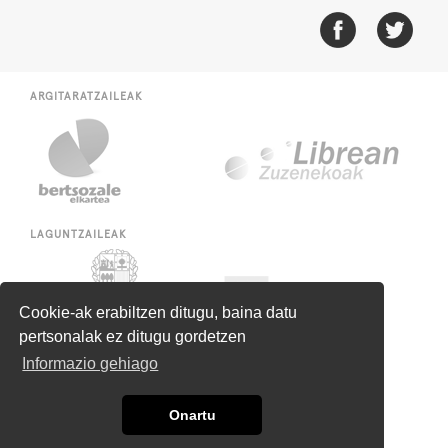
ARGITARATZAILEAK
LAGUNTZAILEAK
Cookie-ak erabiltzen ditugu, baina datu
pertsonalak ez ditugu gordetzen
Informazio gehiago
Onartu