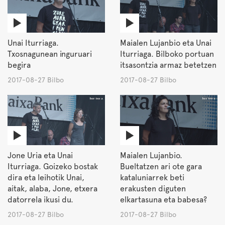
Unai Iturriaga.
Maialen Lujanbio eta Unai
Txosnagunean inguruari
Iturriaga. Bilboko portuan
begira
itsasontzia armaz betetzen
2017-08-27 Bilbo
2017-08-27 Bilbo
Jone Uria eta Unai
Maialen Lujanbio.
Iturriaga. Goizeko bostak
Bueltatzen ari ote gara
dira eta leihotik Unai,
kataluniarrek beti
aitak, alaba, Jone, etxera
erakusten diguten
datorrela ikusi du.
elkartasuna eta babesa?
2017-08-27 Bilbo
2017-08-27 Bilbo