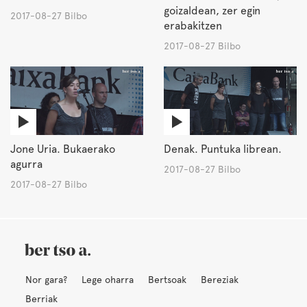
goizaldean, zer egin
2017-08-27 Bilbo
erabakitzen
2017-08-27 Bilbo
Jone Uria. Bukaerako
Denak. Puntuka librean.
agurra
2017-08-27 Bilbo
2017-08-27 Bilbo
Nor gara?
Lege oharra
Bertsoak
Bereziak
Berriak