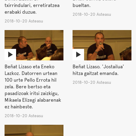
txirrindulari, erretiratzea
bueltan.
erabaki duzue.
2018-10-20 Asteasu
2018-10-20 Asteasu
Beñat Lizaso eta Eneko
Beñat Lizaso. 'Jostailua'
Lazkoz. Datorren urtean
hitza gaitzat emanda.
100 urte Pello Errota hil
2018-10-20 Asteasu
zela. Bere bertso eta
pasadizoak iritsi zaizkigu,
Mikaela Elizegi alabarenak
ez hainbeste.
2018-10-20 Asteasu