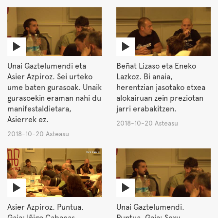
Unai Gaztelumendi eta
Beñat Lizaso eta Eneko
Asier Azpiroz. Sei urteko
Lazkoz. Bi anaia,
ume baten gurasoak. Unaik
herentzian jasotako etxea
gurasoekin eraman nahi du
alokairuan zein preziotan
manifestaldietara,
jarri erabakitzen.
Asierrek ez.
2018-10-20 Asteasu
2018-10-20 Asteasu
Asier Azpiroz. Puntua.
Unai Gaztelumendi.
Gaia: Iñigo Cabacas.
Puntua. Gaia: Sexu