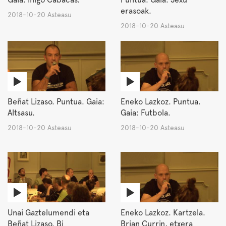
erasoak.
2018-10-20 Asteasu
2018-10-20 Asteasu
Beñat Lizaso. Puntua. Gaia:
Eneko Lazkoz. Puntua.
Altsasu.
Gaia: Futbola.
2018-10-20 Asteasu
2018-10-20 Asteasu
Unai Gaztelumendi eta
Eneko Lazkoz. Kartzela.
Beñat Lizaso. Bi
Brian Currin, etxera