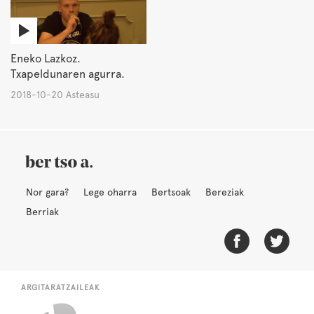
Eneko Lazkoz.
Txapeldunaren agurra.
2018-10-20 Asteasu
Nor gara?
Lege oharra
Bertsoak
Bereziak
Berriak
ARGITARATZAILEAK