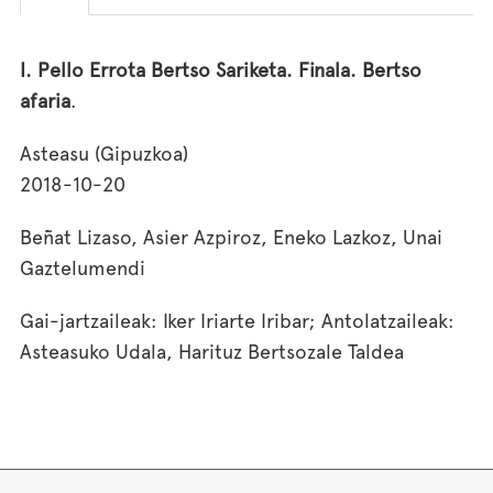
I. Pello Errota Bertso Sariketa. Finala. Bertso
afaria
.
Asteasu (Gipuzkoa)
2018-10-20
Beñat Lizaso, Asier Azpiroz, Eneko Lazkoz, Unai
Gaztelumendi
Gai-jartzaileak: Iker Iriarte Iribar; Antolatzaileak:
Asteasuko Udala, Harituz Bertsozale Taldea