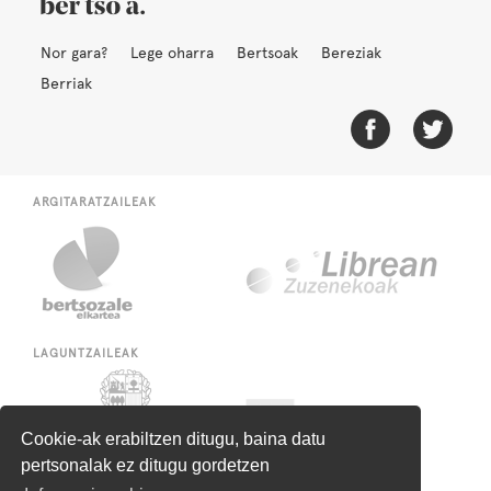
Nor gara?
Lege oharra
Bertsoak
Bereziak
Berriak
ARGITARATZAILEAK
LAGUNTZAILEAK
Cookie-ak erabiltzen ditugu, baina datu
pertsonalak ez ditugu gordetzen