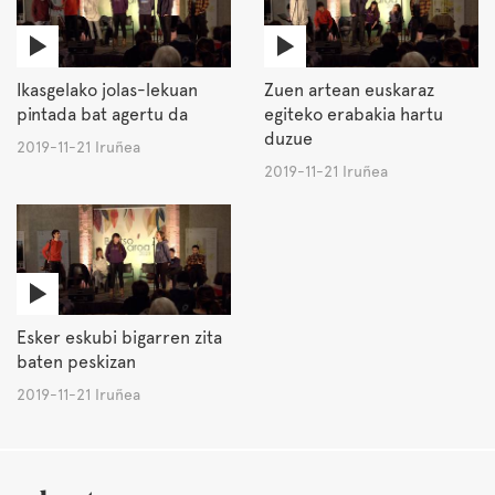
Ikasgelako jolas-lekuan
Zuen artean euskaraz
pintada bat agertu da
egiteko erabakia hartu
duzue
2019-11-21 Iruñea
2019-11-21 Iruñea
Esker eskubi bigarren zita
baten peskizan
2019-11-21 Iruñea