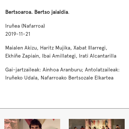
Bertsoaroa. Bertso jaialdia
.
Iruñea (Nafarroa)
2019-11-21
Maialen Akizu, Haritz Mujika, Xabat Illarregi,
Ekhiñe Zapiain, Ibai Amillategi, Irati Alcantarilla
Gai-jartzaileak: Ainhoa Aranburu; Antolatzaileak:
Iruñeko Udala, Nafarroako Bertsozale Elkartea