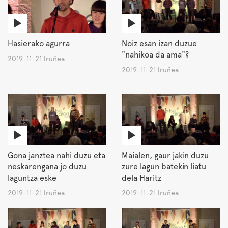
Hasierako agurra
Noiz esan izan duzue
"nahikoa da ama"?
2019-11-21 Iruñea
2019-11-21 Iruñea
Gona janztea nahi duzu eta
Maialen, gaur jakin duzu
neskarengana jo duzu
zure lagun batekin liatu
laguntza eske
dela Haritz
2019-11-21 Iruñea
2019-11-21 Iruñea