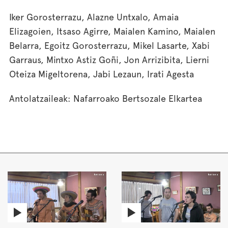
Iker Gorosterrazu, Alazne Untxalo, Amaia
Elizagoien, Itsaso Agirre, Maialen Kamino, Maialen
Belarra, Egoitz Gorosterrazu, Mikel Lasarte, Xabi
Garraus, Mintxo Astiz Goñi, Jon Arrizibita, Lierni
Oteiza Migeltorena, Jabi Lezaun, Irati Agesta
Antolatzaileak: Nafarroako Bertsozale Elkartea