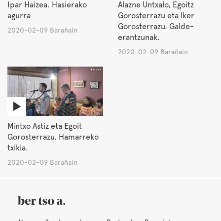
Ipar Haizea. Hasierako
Alazne Untxalo, Egoitz
agurra
Gorosterrazu eta Iker
Gorosterrazu. Galde-
2020-02-09 Barañain
erantzunak.
2020-02-09 Barañain
Mintxo Astiz eta Egoit
Gorosterrazu. Hamarreko
txikia.
2020-02-09 Barañain