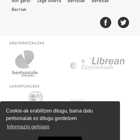
Nor gara?
Lege oharra
Bertsoak
Bereziak
Berriak
ARGITARATZAILEAK
LAGUNTZAILEAK
Cookie-ak erabiltzen ditugu, baina datu
pertsonalak ez ditugu gordetzen
Informazio gehiago