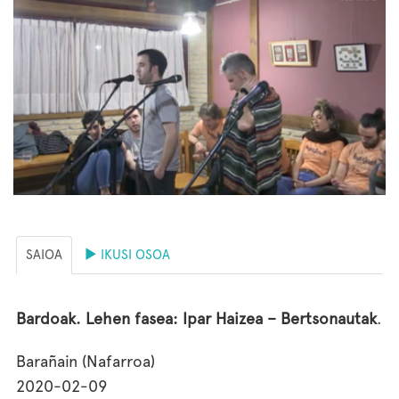
SAIOA
IKUSI OSOA
Bardoak. Lehen fasea: Ipar Haizea – Bertsonautak
.
Barañain (Nafarroa)
2020-02-09