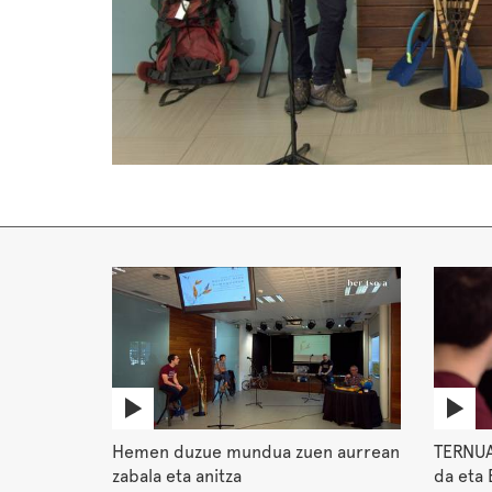
Hemen duzue mundua zuen aurrean
TERNUA
zabala eta anitza
da eta 