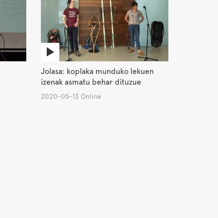
Jolasa: koplaka munduko lekuen
izenak asmatu behar dituzue
2020-05-13 Online