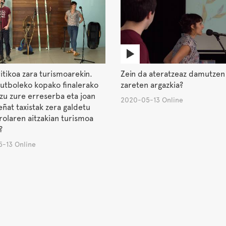
itikoa zara turismoarekin.
Zein da ateratzeaz damutzen
futboleko kopako finalerako
zareten argazkia?
zu zure erreserba eta joan
2020-05-13 Online
eñat taxistak zera galdetu
irolaren aitzakian turismoa
?
-13 Online