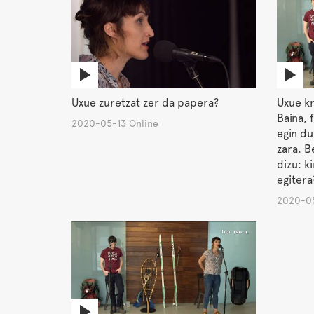
Uxue zuretzat zer da papera?
Uxue kr
Baina, 
2020-05-13 Online
egin du
zara. B
dizu: k
egitera
2020-05