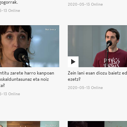
gogorrak.
2020-05-13 Online
-13 Online
ntitu zarete harro kanpoan
Zein lani esan diozu baietz e
skalduntasunaz eta noiz
ezetz?
ta?
2020-05-13 Online
-13 Online