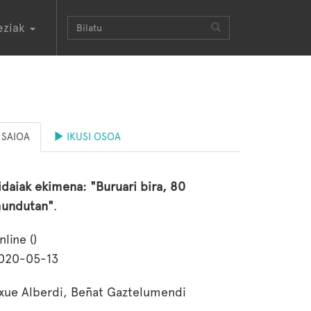
eziak
SAIOA
IKUSI OSOA
idaiak ekimena: "Buruari bira, 80
undutan"
.
nline ()
020-05-13
xue Alberdi, Beñat Gaztelumendi