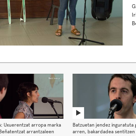
G
I
B
: Uxuerentzat arropa marka
Batzuetan jendez inguratuta
Beñatentzat arrantzaleen
arren, bakardadea sentitzen