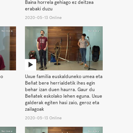
Baina horrela gehiago ez deitzea
erabaki duzu
2020-05-13 Online
do
Uxue familia euskalduneko umea eta
Beñat bere herrialdetik ihes egin
behar izan duen haurra. Gaur du
Beñatek eskolako lehen eguna. Uxue
galderak egiten hasi zaio, geroz eta
zailagoak
2020-05-13 Online