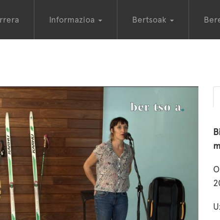
rrera
Informazioa
Bertsoak
Ber
B
m
O
2
U