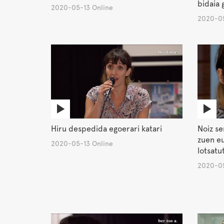
bidaia 
2020-05-13 Online
2020-05
Hiru despedida egoerari katari
Noiz se
zuen eu
2020-05-13 Online
lotsatu
2020-05