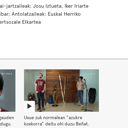
ai-jartzaileak: Josu Iztueta, Iker Iriarte
ribar; Antolatzaileak: Euskal Herriko
ertsozale Elkartea
 gauden
Uxue zuk normalean “azukre
 dugu.
koxkorra” deitu ohi duzu Beñat.