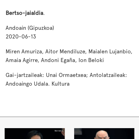
Bertso-jaialdia
.
Andoain (Gipuzkoa)
2020-06-13
Miren Amuriza, Aitor Mendiluze, Maialen Lujanbio,
Amaia Agirre, Andoni Egaña, Ion Beloki
Gai-jartzaileak: Unai Ormaetxea; Antolatzaileak:
Andoaingo Udala. Kultura