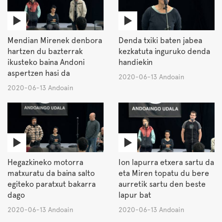
Mendian Mirenek denbora
Denda txiki baten jabea
hartzen du bazterrak
kezkatuta inguruko denda
ikusteko baina Andoni
handiekin
aspertzen hasi da
2020-06-13 Andoain
2020-06-13 Andoain
Hegazkineko motorra
Ion lapurra etxera sartu da
matxuratu da baina salto
eta Miren topatu du bere
egiteko paratxut bakarra
aurretik sartu den beste
dago
lapur bat
2020-06-13 Andoain
2020-06-13 Andoain