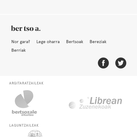
Nor gara?
Lege oharra
Bertsoak
Bereziak
Berriak
ARGITARATZAILEAK
LAGUNTZAILEAK