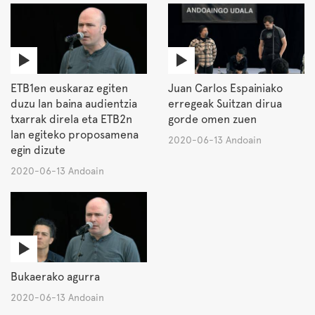
ETB1en euskaraz egiten
Juan Carlos Espainiako
duzu lan baina audientzia
erregeak Suitzan dirua
txarrak direla eta ETB2n
gorde omen zuen
lan egiteko proposamena
2020-06-13 Andoain
egin dizute
2020-06-13 Andoain
Bukaerako agurra
2020-06-13 Andoain