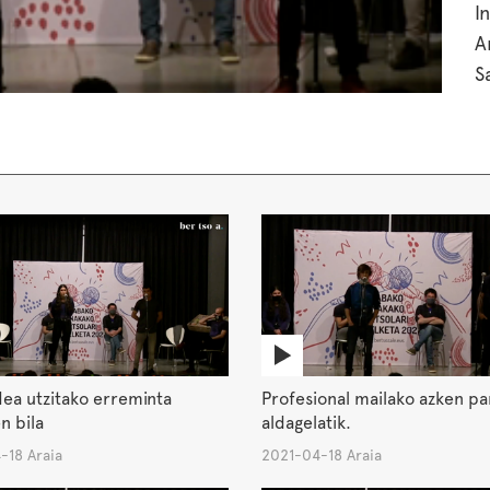
I
A
S
S
3
B
E
ea utzitako erreminta
Profesional mailako azken pa
n bila
aldagelatik.
-18 Araia
2021-04-18 Araia