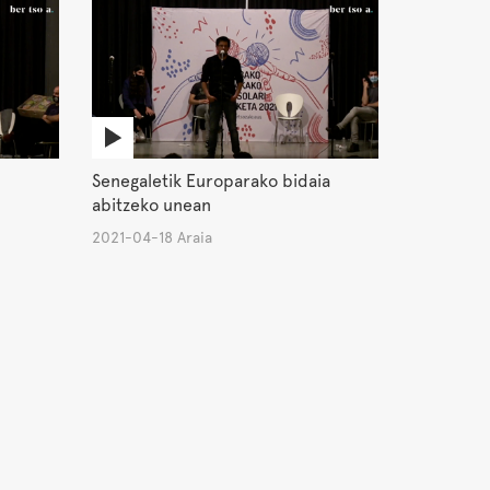
Senegaletik Europarako bidaia
abitzeko unean
2021-04-18 Araia