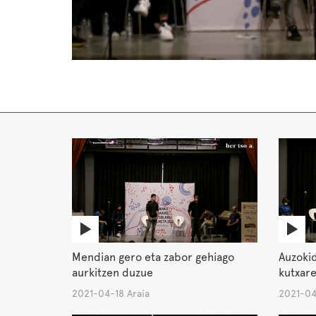
Mendian gero eta zabor gehiago
Auzokid
aurkitzen duzue
kutxare
2021-04-18 Araia
2021-04