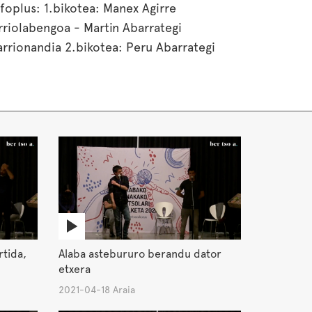
nfoplus: 1.bikotea: Manex Agirre
rriolabengoa - Martin Abarrategi
arrionandia 2.bikotea: Peru Abarrategi
arrionandia - Beñat Garaio Mendizabal
.bikotea: Aitor Ugarte Eriz - Eli Zaldua
arquin ; Antolatzaileak: Arabako Bertsozale
lkartea
rtida,
Alaba astebururo berandu dator
etxera
2021-04-18 Araia