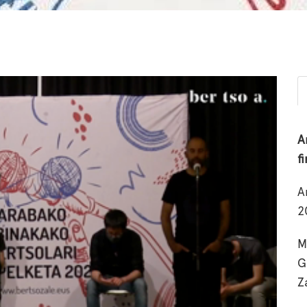
A
f
A
2
M
G
Z