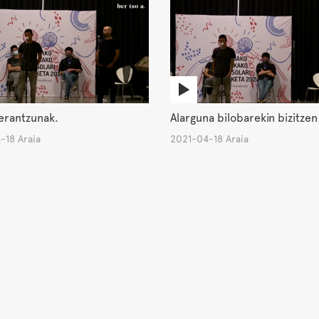
erantzunak.
Alarguna bilobarekin bizitzen
-18 Araia
2021-04-18 Araia