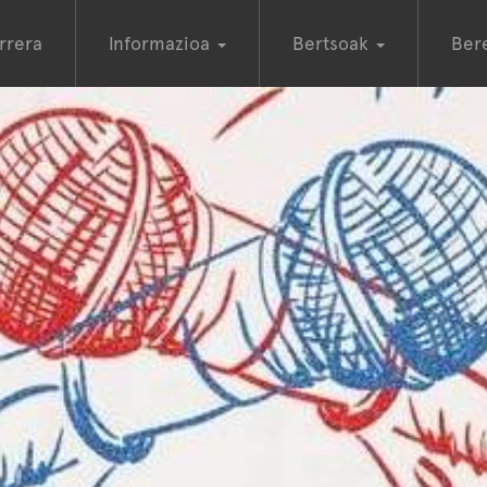
rrera
Informazioa
Bertsoak
Ber