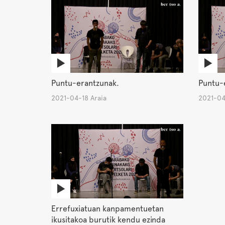
Puntu-erantzunak.
Puntu-
2021-04-18 Araia
2021-04
Errefuxiatuan kanpamentuetan
ikusitakoa burutik kendu ezinda