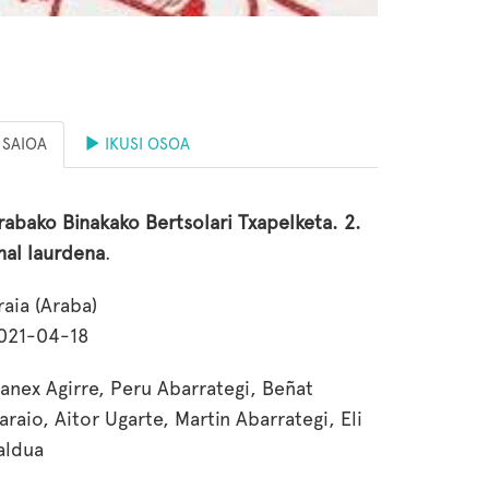
SAIOA
IKUSI OSOA
rabako Binakako Bertsolari Txapelketa. 2.
inal laurdena
.
raia (Araba)
021-04-18
anex Agirre, Peru Abarrategi, Beñat
araio, Aitor Ugarte, Martin Abarrategi, Eli
aldua