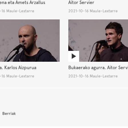
na eta Amets Arzallus
Aitor Servier
-16 Maule-Lextarre
2021-10-16 Maule-Lextarre
a. Karlos Aizpurua
Bukaerako agurra. Aitor Serv
-16 Maule-Lextarre
2021-10-16 Maule-Lextarre
Berriak