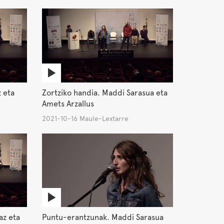
 eta
Zortziko handia. Maddi Sarasua eta
Amets Arzallus
2021-10-16 Maule-Lextarre
az eta
Puntu-erantzunak. Maddi Sarasua