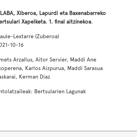
ILABA, Xiberoa, Lapurdi eta Baxenabarreko
ertsulari Xapelketa. 1. final aitzinekoa
.
aule-Lextarre (Zuberoa)
021-10-16
mets Arzallus, Aitor Servier, Maddi Ane
xoperena, Karlos Aizpurua, Maddi Sarasua
askarai, Kerman Diaz
ntolatzaileak: Bertsularien Lagunak