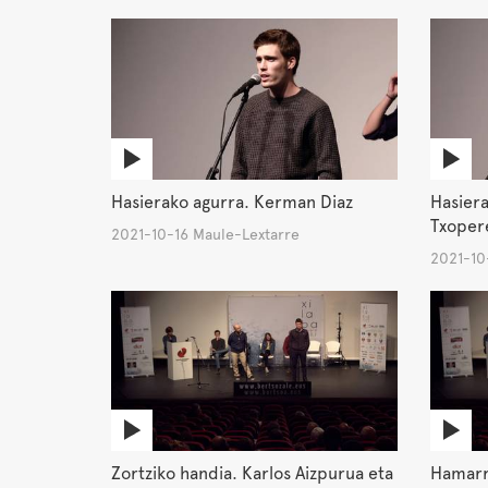
Hasierako agurra. Kerman Diaz
Hasier
Txoper
2021-10-16 Maule-Lextarre
2021-10
Zortziko handia. Karlos Aizpurua eta
Hamarr