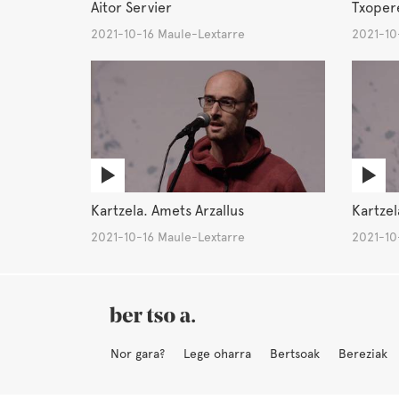
Aitor Servier
Txopere
2021-10-16 Maule-Lextarre
2021-10
Kartzela. Amets Arzallus
Kartzel
2021-10-16 Maule-Lextarre
2021-10
Nor gara?
Lege oharra
Bertsoak
Bereziak