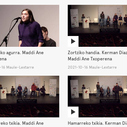
ako agurra. Maddi Ane
Zortziko handia. Kerman Diaz
ena
Maddi Ane Txoperena
-16 Maule-Lextarre
2021-10-16 Maule-Lextarre
eko txikia. Maddi Ane
Hamarreko txikia. Kerman Di