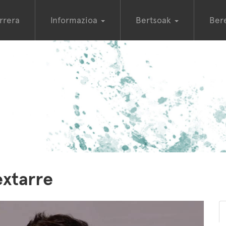
rrera
Informazioa
Bertsoak
Ber
xtarre