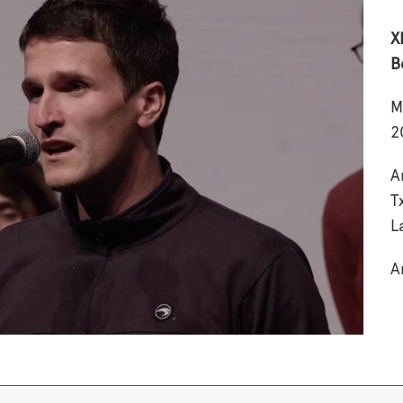
X
B
M
2
A
T
L
A