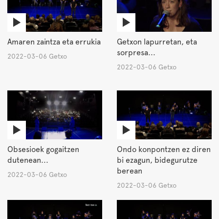
Amaren zaintza eta errukia
Getxon lapurretan, eta
sorpresa...
2022-03-06 Getxo
2022-03-06 Getxo
Obsesioek gogaitzen
Ondo konpontzen ez diren
dutenean...
bi ezagun, bidegurutze
berean
2022-03-06 Getxo
2022-03-06 Getxo