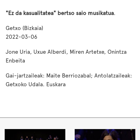
"Ez da kasualitatea" bertso saio musikatua
.
Getxo (Bizkaia)
2022-03-06
Jone Uria, Uxue Alberdi, Miren Artetxe, Onintza
Enbeita
Gai-jartzaileak: Maite Berriozabal; Antolatzaileak:
Getxoko Udala. Euskara