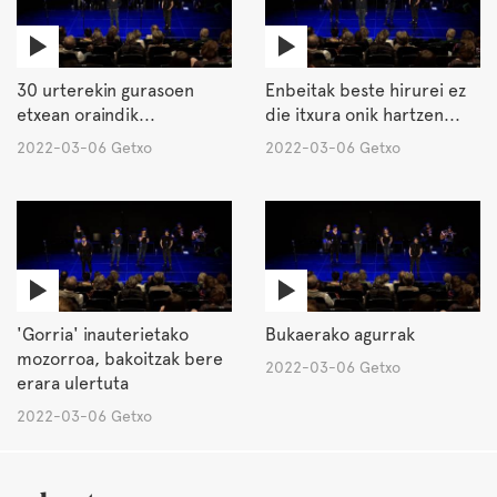
30 urterekin gurasoen
Enbeitak beste hirurei ez
etxean oraindik...
die itxura onik hartzen...
2022-03-06 Getxo
2022-03-06 Getxo
'Gorria' inauterietako
Bukaerako agurrak
mozorroa, bakoitzak bere
2022-03-06 Getxo
erara ulertuta
2022-03-06 Getxo