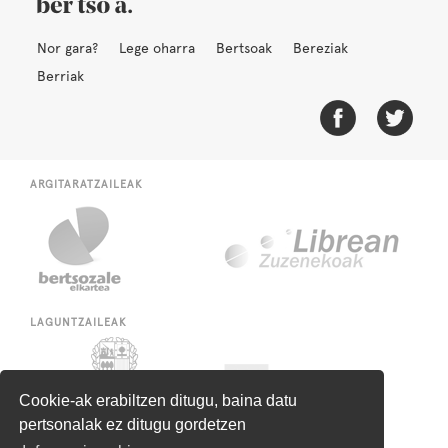
Nor gara?
Lege oharra
Bertsoak
Bereziak
Berriak
ARGITARATZAILEAK
LAGUNTZAILEAK
Cookie-ak erabiltzen ditugu, baina datu
pertsonalak ez ditugu gordetzen