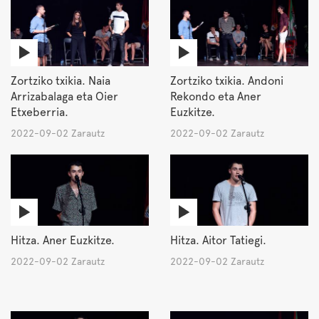
Zortziko txikia. Naia
Zortziko txikia. Andoni
Arrizabalaga eta Oier
Rekondo eta Aner
Etxeberria.
Euzkitze.
2022-09-02 Zarautz
2022-09-02 Zarautz
Hitza. Aner Euzkitze.
Hitza. Aitor Tatiegi.
2022-09-02 Zarautz
2022-09-02 Zarautz