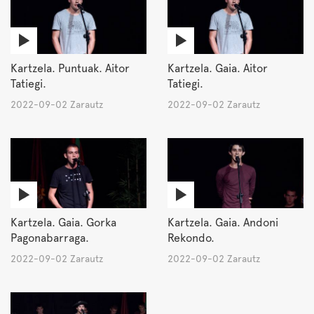
Kartzela. Puntuak. Aitor
Kartzela. Gaia. Aitor
Tatiegi.
Tatiegi.
2022-09-02 Zarautz
2022-09-02 Zarautz
Kartzela. Gaia. Gorka
Kartzela. Gaia. Andoni
Pagonabarraga.
Rekondo.
2022-09-02 Zarautz
2022-09-02 Zarautz