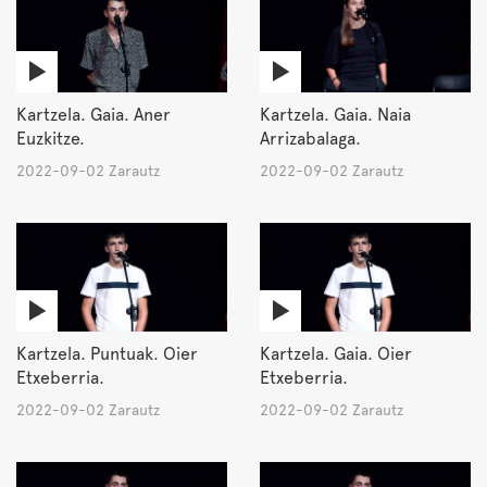
Kartzela. Gaia. Aner
Kartzela. Gaia. Naia
Euzkitze.
Arrizabalaga.
2022-09-02 Zarautz
2022-09-02 Zarautz
Kartzela. Puntuak. Oier
Kartzela. Gaia. Oier
Etxeberria.
Etxeberria.
2022-09-02 Zarautz
2022-09-02 Zarautz