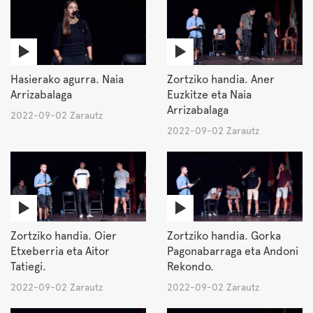
Hasierako agurra. Naia
Zortziko handia. Aner
Arrizabalaga
Euzkitze eta Naia
Arrizabalaga
2022-09-02 Zarautz
2022-09-02 Zarautz
Zortziko handia. Oier
Zortziko handia. Gorka
Etxeberria eta Aitor
Pagonabarraga eta Andoni
Tatiegi.
Rekondo.
2022-09-02 Zarautz
2022-09-02 Zarautz