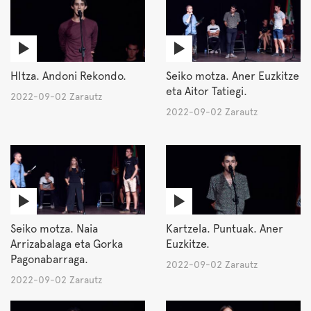
HItza. Andoni Rekondo.
Seiko motza. Aner Euzkitze
eta Aitor Tatiegi.
2022-09-02 Zarautz
2022-09-02 Zarautz
Seiko motza. Naia
Kartzela. Puntuak. Aner
Arrizabalaga eta Gorka
Euzkitze.
Pagonabarraga.
2022-09-02 Zarautz
2022-09-02 Zarautz