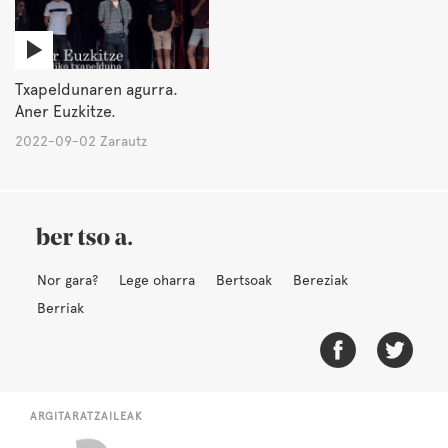
Txapeldunaren agurra.
Aner Euzkitze.
2022-09-02 Zarautz
Nor gara?
Lege oharra
Bertsoak
Bereziak
Berriak
ARGITARATZAILEAK