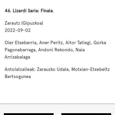
46. Lizardi Saria: Finala
.
Zarautz (Gipuzkoa)
2022-09-02
Oier Etxeberria, Aner Peritz, Aitor Tatiegi, Gorka
Pagonabarraga, Andoni Rekondo, Naia
Arrizabalaga
Antolatzaileak: Zarauzko Udala, Motxian-Etxebeltz
Bertsogunea