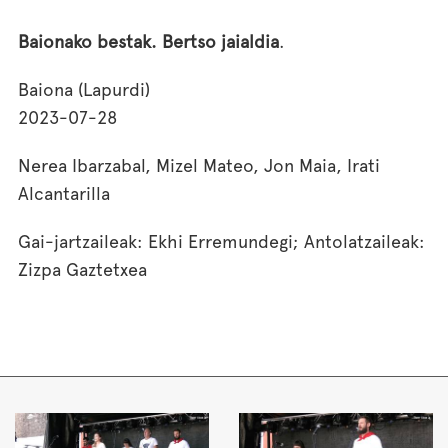
Baionako bestak. Bertso jaialdia
.
Baiona (Lapurdi)
2023-07-28
Nerea Ibarzabal, Mizel Mateo, Jon Maia, Irati
Alcantarilla
Gai-jartzaileak: Ekhi Erremundegi; Antolatzaileak:
Zizpa Gaztetxea