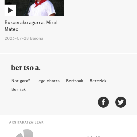
Bukaerako agurra. Mizel
Mateo
2023-07-28 Baiona
Nor gara?
Lege oharra
Bertsoak
Bereziak
Berriak
ARGITARATZAILEAK