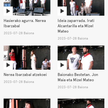
Hasierako agurra. Nerea
Ideia zaparrada. Irati
Ibarzabal
Alcantarilla eta Mizel
Mateo
2023-07-28 Baiona
2023-07-28 Baiona
Nerea Ibarzabal atzekoei
Baionako Bestetan. Jon
Maia eta Mizel Mateo
2023-07-28 Baiona
2023-07-28 Baiona