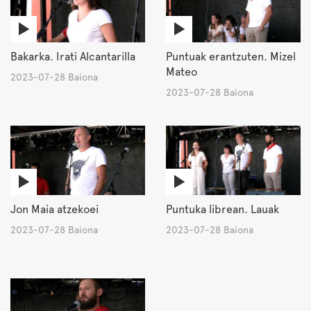
Bakarka. Irati Alcantarilla
Puntuak erantzuten. Mizel
Mateo
2023-07-28 Baiona
2023-07-28 Baiona
Jon Maia atzekoei
Puntuka librean. Lauak
2023-07-28 Baiona
2023-07-28 Baiona