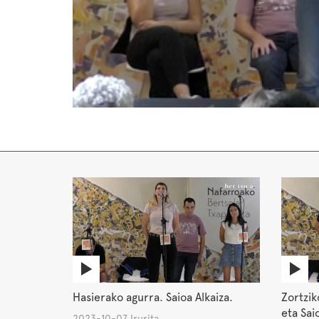
Hasierako agurra. Saioa Alkaiza.
Zortzik
eta Sai
2023-10-07 Irurita