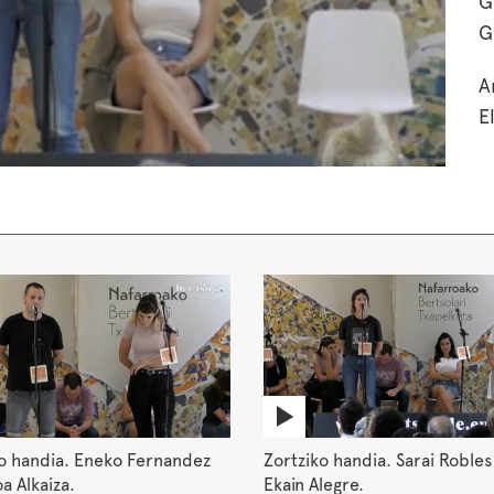
G
G
A
E
o handia. Eneko Fernandez
Zortziko handia. Sarai Robles
oa Alkaiza.
Ekain Alegre.