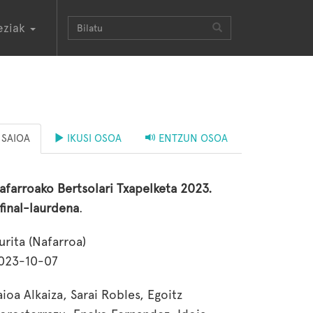
eziak
SAIOA
IKUSI OSOA
ENTZUN OSOA
afarroako Bertsolari Txapelketa 2023.
.final-laurdena
.
rurita (Nafarroa)
023-10-07
aioa Alkaiza, Sarai Robles, Egoitz