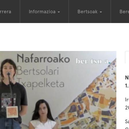
rrera
Informazioa
Bertsoak
Ber
N
1
I
2
S