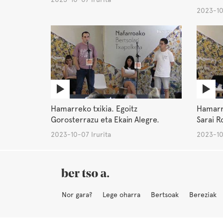
2023-10
Hamarreko txikia. Egoitz
Hamarre
Gorosterrazu eta Ekain Alegre.
Sarai R
2023-10-07 Irurita
2023-10
Nor gara?
Lege oharra
Bertsoak
Bereziak