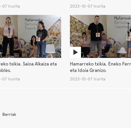
-07 Irurita
2023-10-07 Irurita
ko txikia. Saioa Alkaiza eta
Hamarreko txikia. Eneko Fer
obles.
eta Idoia Granizo.
-07 Irurita
2023-10-07 Irurita
Berriak