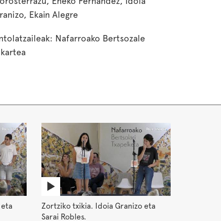
orosterrazu, Eneko Fernandez, Idoia
ranizo, Ekain Alegre
ntolatzaileak: Nafarroako Bertsozale
lkartea
 eta
Zortziko txikia. Idoia Granizo eta
Sarai Robles.