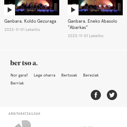
Ganbara. Koldo Gezuraga
Ganbara. Eneko Abasolo
"Abarkas"
2023-11-01 Lekeitio
2023-11-01 Lekeitio
Nor gara?
Lege oharra
Bertsoak
Bereziak
Berriak
ARGITARATZAILEAK