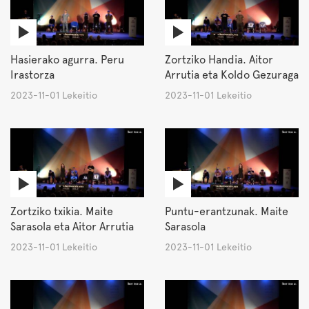
Hasierako agurra. Peru
Zortziko Handia. Aitor
Irastorza
Arrutia eta Koldo Gezuraga
2023-11-01 Lekeitio
2023-11-01 Lekeitio
Zortziko txikia. Maite
Puntu-erantzunak. Maite
Sarasola eta Aitor Arrutia
Sarasola
2023-11-01 Lekeitio
2023-11-01 Lekeitio