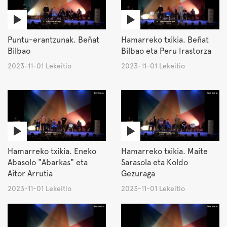
Puntu-erantzunak. Beñat
Hamarreko txikia. Beñat
Bilbao
Bilbao eta Peru Irastorza
2023-11-01 Lekeitio
2023-11-01 Lekeitio
Hamarreko txikia. Eneko
Hamarreko txikia. Maite
Abasolo "Abarkas" eta
Sarasola eta Koldo
Aitor Arrutia
Gezuraga
2023-11-01 Lekeitio
2023-11-01 Lekeitio