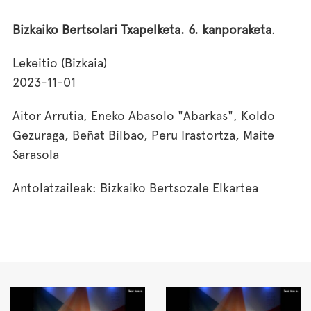
Bizkaiko Bertsolari Txapelketa. 6. kanporaketa
.
Lekeitio (Bizkaia)
2023-11-01
Aitor Arrutia, Eneko Abasolo "Abarkas", Koldo
Gezuraga, Beñat Bilbao, Peru Irastortza, Maite
Sarasola
Antolatzaileak: Bizkaiko Bertsozale Elkartea