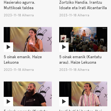
Hasierako agurra.
Zortziko Handia. Irantzu
Muttikoak taldea
Idoate eta Irati Alcantarilla
2023-11-18 Aiherra
2023-11-18 Aiherra
5 oinak emanik. Haize
5 oinak emanik (Kantatu
Lekuona
arau). Haize Lekuona
2023-11-18 Aiherra
2023-11-18 Aiherra