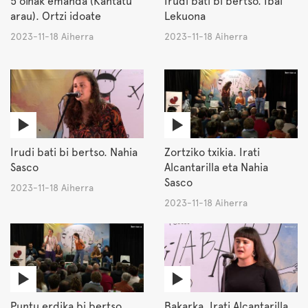
5 oinak emanda (Kantatu
Irudi bati bi bertso. Ibai
arau). Ortzi idoate
Lekuona
2023-11-18 Aiherra
2023-11-18 Aiherra
Irudi bati bi bertso. Nahia
Zortziko txikia. Irati
Sasco
Alcantarilla eta Nahia
Sasco
2023-11-18 Aiherra
2023-11-18 Aiherra
Puntu erdika bi bertso.
Bakarka. Irati Alcantarilla