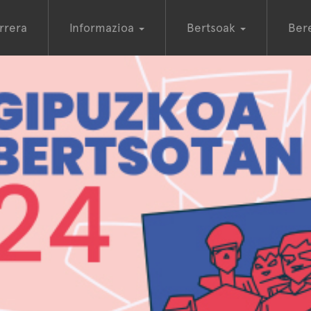
rrera
Informazioa
Bertsoak
Ber