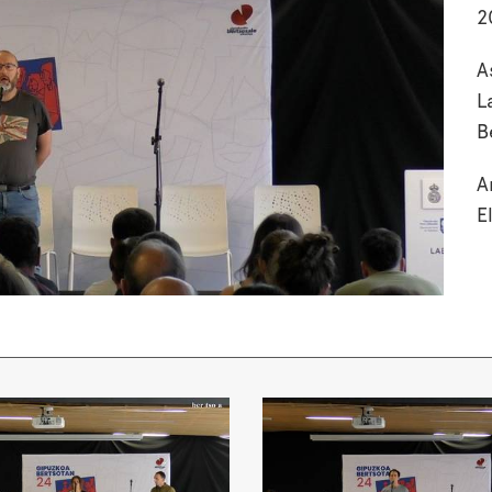
2
A
L
B
A
E