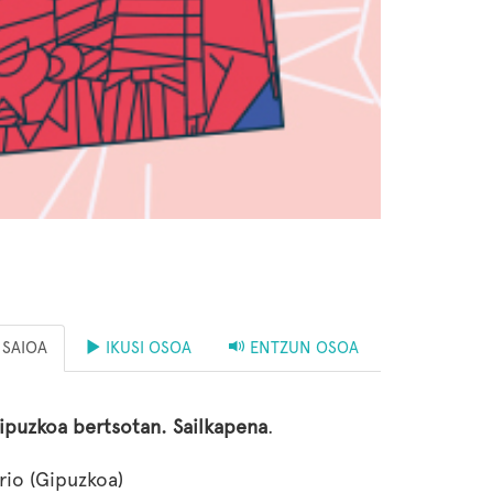
SAIOA
IKUSI OSOA
ENTZUN OSOA
ipuzkoa bertsotan. Sailkapena
.
rio (Gipuzkoa)