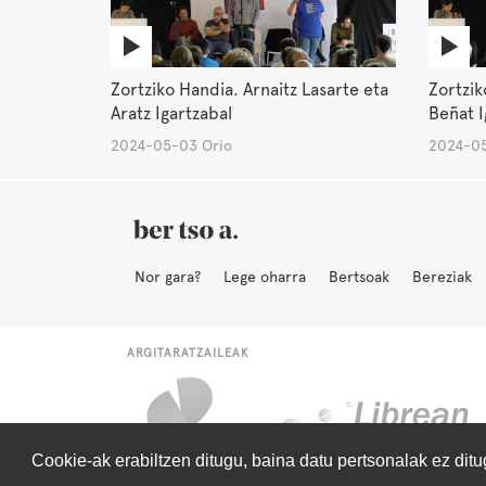
Zortziko Handia. Arnaitz Lasarte eta
Zortzik
Aratz Igartzabal
Beñat 
2024-05-03 Orio
2024-05
Nor gara?
Lege oharra
Bertsoak
Bereziak
ARGITARATZAILEAK
Cookie-ak erabiltzen ditugu, baina datu pertsonalak ez dit