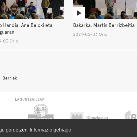
o Handia. Ane Beloki eta
Bakarka. Martin Berrizbeitia
Iguaran
2024-05-03 Orio
-03 Orio
Berriak
LAGUNTZAILEAK
ugu gordetzen
Informazio gehiago