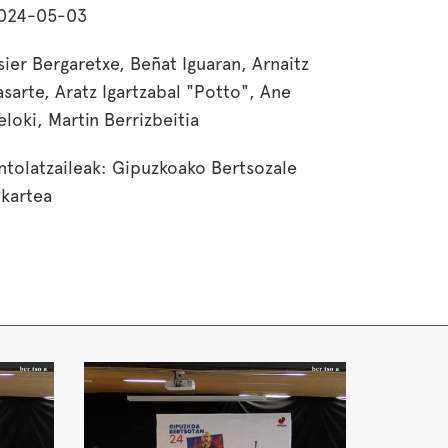
024-05-03
sier Bergaretxe, Beñat Iguaran, Arnaitz
asarte, Aratz Igartzabal "Potto", Ane
eloki, Martin Berrizbeitia
ntolatzaileak: Gipuzkoako Bertsozale
lkartea