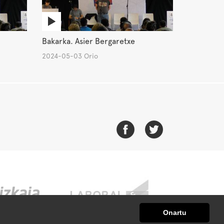
Bakarka. Asier Bergaretxe
2024-05-03 Orio
Onartu