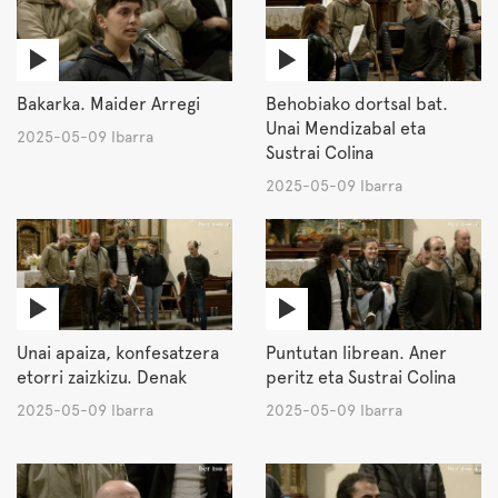
Bakarka. Maider Arregi
Behobiako dortsal bat.
Unai Mendizabal eta
2025-05-09 Ibarra
Sustrai Colina
2025-05-09 Ibarra
Unai apaiza, konfesatzera
Puntutan librean. Aner
etorri zaizkizu. Denak
peritz eta Sustrai Colina
2025-05-09 Ibarra
2025-05-09 Ibarra