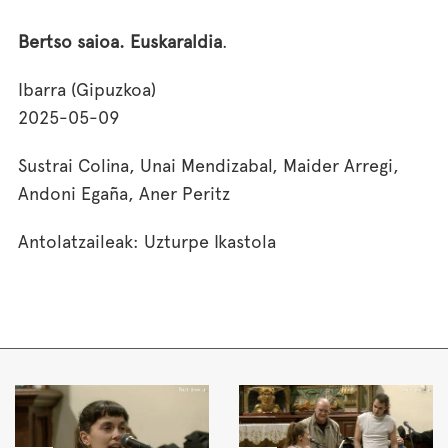
Bertso saioa. Euskaraldia
.
Ibarra (Gipuzkoa)
2025-05-09
Sustrai Colina, Unai Mendizabal, Maider Arregi,
Andoni Egaña, Aner Peritz
Antolatzaileak: Uzturpe Ikastola