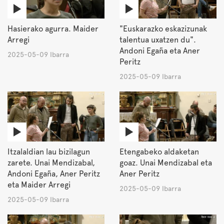
Hasierako agurra. Maider
"Euskarazko eskazizunak
Arregi
talentua uxatzen du".
Andoni Egaña eta Aner
2025-05-09 Ibarra
Peritz
2025-05-09 Ibarra
Itzalaldian lau bizilagun
Etengabeko aldaketan
zarete. Unai Mendizabal,
goaz. Unai Mendizabal eta
Andoni Egaña, Aner Peritz
Aner Peritz
eta Maider Arregi
2025-05-09 Ibarra
2025-05-09 Ibarra