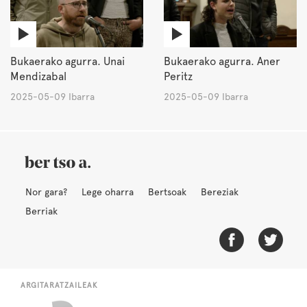
Bukaerako agurra. Unai
Bukaerako agurra. Aner
Mendizabal
Peritz
2025-05-09 Ibarra
2025-05-09 Ibarra
Nor gara?
Lege oharra
Bertsoak
Bereziak
Berriak
ARGITARATZAILEAK