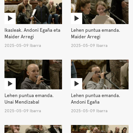
Ikasleak. Andoni Egaña eta
Lehen puntua emanda.
Maider Arregi
Maider Arregi
2025-05-09 Ibarra
2025-05-09 Ibarra
Lehen puntua emanda.
Lehen puntua emanda.
Unai Mendizabal
Andoni Egaña
2025-05-09 Ibarra
2025-05-09 Ibarra