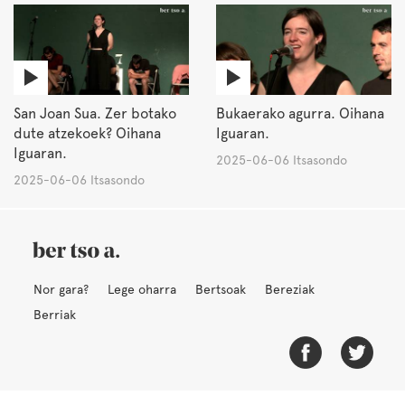
San Joan Sua. Zer botako
Bukaerako agurra. Oihana
dute atzekoek? Oihana
Iguaran.
Iguaran.
2025-06-06 Itsasondo
2025-06-06 Itsasondo
Nor gara?
Lege oharra
Bertsoak
Bereziak
Berriak