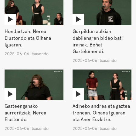
Hondartzan. Nerea
Gurpildun aulkian
Elustondo eta Oihana
dabilenaren bideo bati
Iguaran.
irainak. Beñat
Gaztelumendi.
2025-06-06 Itsasondo
2025-06-06 Itsasondo
Gazteenganako
Adineko andrea eta gaztea
aurreritziak. Nerea
trenean. Oihana Iguaran
Elustondo.
eta Aner Euzkitze.
2025-06-06 Itsasondo
2025-06-06 Itsasondo