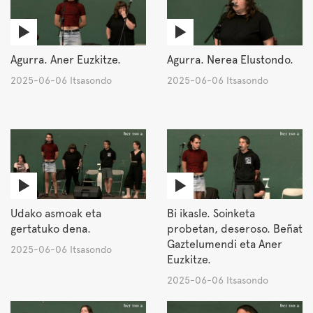
Agurra. Aner Euzkitze.
Agurra. Nerea Elustondo.
2025-06-06 Itsasondo
2025-06-06 Itsasondo
Udako asmoak eta
Bi ikasle. Soinketa
gertatuko dena.
probetan, deseroso. Beñat
Gaztelumendi eta Aner
2025-06-06 Itsasondo
Euzkitze.
2025-06-06 Itsasondo