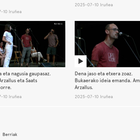
2025-07-10 Iruñea
-10 Iruñea
a eta nagusia gaupasaz.
Dena jaso eta etxera zoaz.
rzallus eta Saats
Bukaerako ideia emanda. Am
orre.
Arzallus.
-10 Iruñea
2025-07-10 Iruñea
Berriak