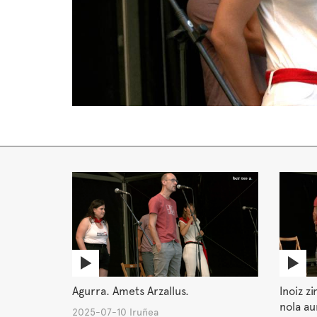
Agurra. Amets Arzallus.
Inoiz zi
nola au
2025-07-10 Iruñea