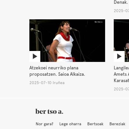
Denak.
2025-07
Atzekoei neurriko plana
Langile
proposatzen. Saioa Alkaiza.
Amets A
Karasat
2025-07-10 Iruñea
2025-07
Nor gara?
Lege oharra
Bertsoak
Bereziak