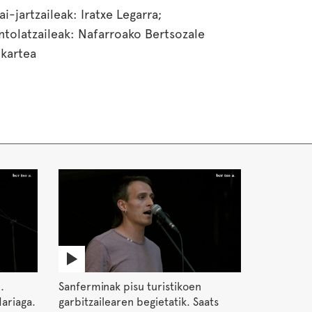
ai-jartzaileak: Iratxe Legarra;
ntolatzaileak: Nafarroako Bertsozale
lkartea
.
Sanferminak pisu turistikoen
dariaga.
garbitzailearen begietatik. Saats