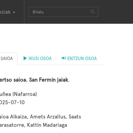
eziak
SAIOA
IKUSI OSOA
ENTZUN OSOA
ertso saioa. San Fermin jaiak
.
ruñea (Nafarroa)
025-07-10
aioa Alkaiza, Amets Arzallus, Saats
arasatorre, Kattin Madariaga