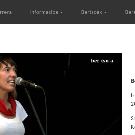
rrera
Informazioa
Bertsoak
Ber
B
I
2
S
K