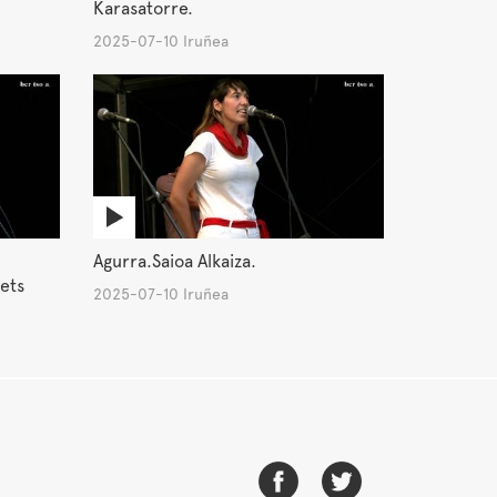
Karasatorre.
2025-07-10 Iruñea
Agurra.Saioa Alkaiza.
ets
2025-07-10 Iruñea