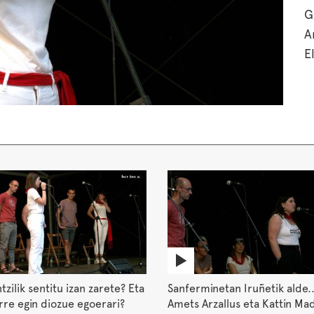
G
A
E
ntzilik sentitu izan zarete? Eta
Sanferminetan Iruñetik alde..
rre egin diozue egoerari?
Amets Arzallus eta Kattin Ma