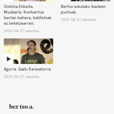
Onintza Enbeita.
Bertso eskolako ikasleen
Musikaria. Kontzertua
puntuak.
bertan behera, baldintzak
2025-08-27 Lakuntza
ez betetzearren.
2025-08-27 Lakuntza
Agurra. Saats Karasatorre.
2025-08-27 Lakuntza