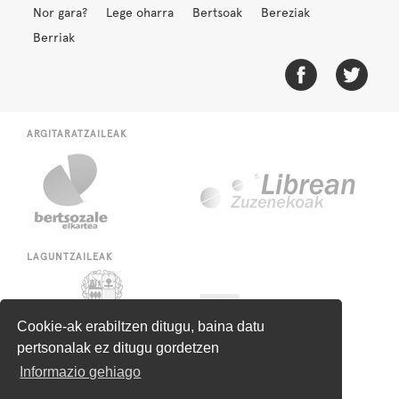
Nor gara?
Lege oharra
Bertsoak
Bereziak
Berriak
ARGITARATZAILEAK
LAGUNTZAILEAK
Cookie-ak erabiltzen ditugu, baina datu
pertsonalak ez ditugu gordetzen
Informazio gehiago