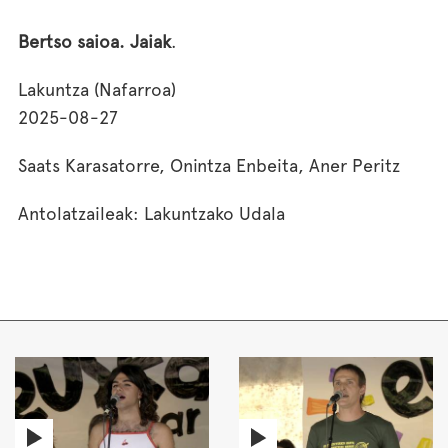
Bertso saioa. Jaiak
.
Lakuntza (Nafarroa)
2025-08-27
Saats Karasatorre, Onintza Enbeita, Aner Peritz
Antolatzaileak: Lakuntzako Udala