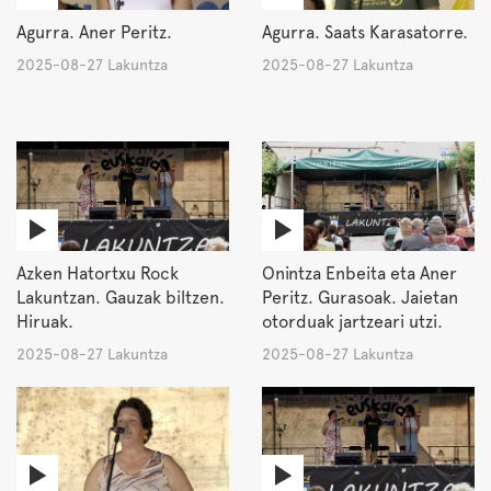
Agurra. Aner Peritz.
Agurra. Saats Karasatorre.
2025-08-27 Lakuntza
2025-08-27 Lakuntza
Azken Hatortxu Rock
Onintza Enbeita eta Aner
Lakuntzan. Gauzak biltzen.
Peritz. Gurasoak. Jaietan
Hiruak.
otorduak jartzeari utzi.
2025-08-27 Lakuntza
2025-08-27 Lakuntza