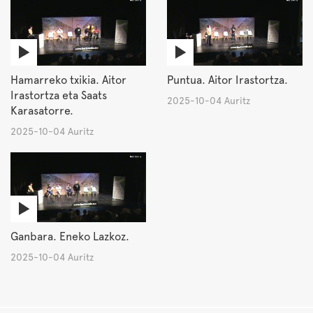
Hamarreko txikia. Aitor
Puntua. Aitor Irastortza.
Irastortza eta Saats
2025-10-04 Auritz
Karasatorre.
2025-10-04 Auritz
Ganbara. Eneko Lazkoz.
2025-10-04 Auritz