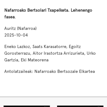
Nafarroako Bertsolari Txapelketa. Lehenengo
fasea
.
Auritz (Nafarroa)
2025-10-04
Eneko Lazkoz, Saats Karasatorre, Egoitz
Gorosterrazu, Aitor Irastortza Arrizurieta, Urko
Gartzia, Eki Mateorena
Antolatzaileak: Nafarroako Bertsozale Elkartea