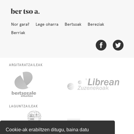
Nor gara?
Lege oharra
Bertsoak
Bereziak
Berriak
ARGITARATZAILEAK
LAGUNTZAILEAK
Cookie-ak erabiltzen ditugu, baina datu