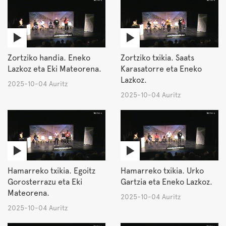
Zortziko handia. Eneko
Zortziko txikia. Saats
Lazkoz eta Eki Mateorena.
Karasatorre eta Eneko
Lazkoz.
2025-10-04 Auritz
2025-10-04 Auritz
Hamarreko txikia. Egoitz
Hamarreko txikia. Urko
Gorosterrazu eta Eki
Gartzia eta Eneko Lazkoz.
Mateorena.
2025-10-04 Auritz
2025-10-04 Auritz