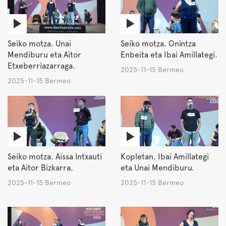
Seiko motza. Unai
Seiko motza. Onintza
Mendiburu eta Aitor
Enbeita eta Ibai Amillategi.
Etxeberriazarraga.
2025-11-15 Bermeo
2025-11-15 Bermeo
Seiko motza. Aissa Intxauti
Kopletan. Ibai Amillategi
eta Aitor Bizkarra.
eta Unai Mendiburu.
2025-11-15 Bermeo
2025-11-15 Bermeo