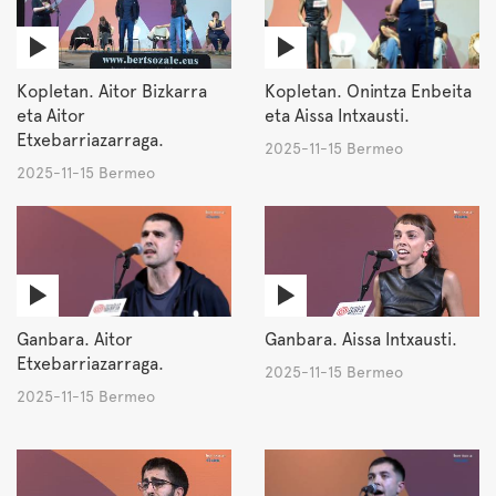
Kopletan. Aitor Bizkarra
Kopletan. Onintza Enbeita
eta Aitor
eta Aissa Intxausti.
Etxebarriazarraga.
2025-11-15 Bermeo
2025-11-15 Bermeo
Ganbara. Aitor
Ganbara. Aissa Intxausti.
Etxebarriazarraga.
2025-11-15 Bermeo
2025-11-15 Bermeo