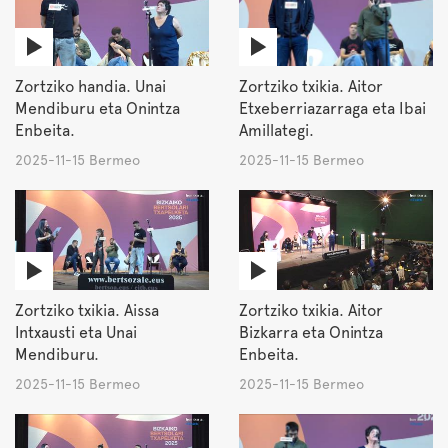
Zortziko handia. Unai
Zortziko txikia. Aitor
Mendiburu eta Onintza
Etxeberriazarraga eta Ibai
Enbeita.
Amillategi.
2025-11-15 Bermeo
2025-11-15 Bermeo
Zortziko txikia. Aissa
Zortziko txikia. Aitor
Intxausti eta Unai
Bizkarra eta Onintza
Mendiburu.
Enbeita.
2025-11-15 Bermeo
2025-11-15 Bermeo