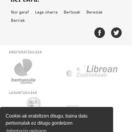
Nor gara?
Lege oharra
Bertsoak
Bereziak
Berriak
ARGITARATZAILEAK
LAGUNTZAILEAK
Cookie-ak erabiltzen ditugu, baina datu
pertsonalak ez ditugu gordetzen
Informazio gehiago