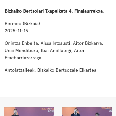
Bizkaiko Bertsolari Txapelketa 4. Finalaurrekoa
.
Bermeo (Bizkaia)
2025-11-15
Onintza Enbeita, Aissa Intxausti, Aitor Bizkarra,
Unai Mendiburu, Ibai Amillategi, Aitor
Etxebarriazarraga
Antolatzaileak: Bizkaiko Bertsozale Elkartea