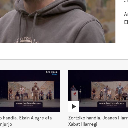
J
A
E
o handia. Ekain Alegre eta
Zortziko handia. Joanes Illarr
njurjo
Xabat Illarregi