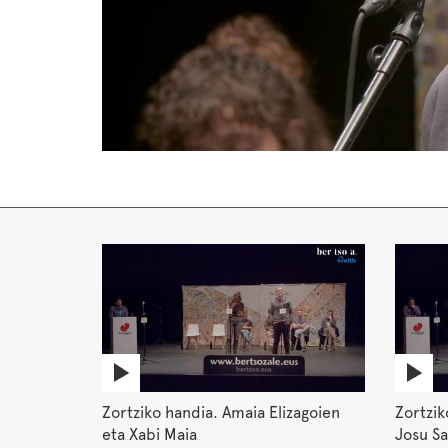
Zortziko handia. Amaia Elizagoien
Zortzik
eta Xabi Maia
Josu Sa