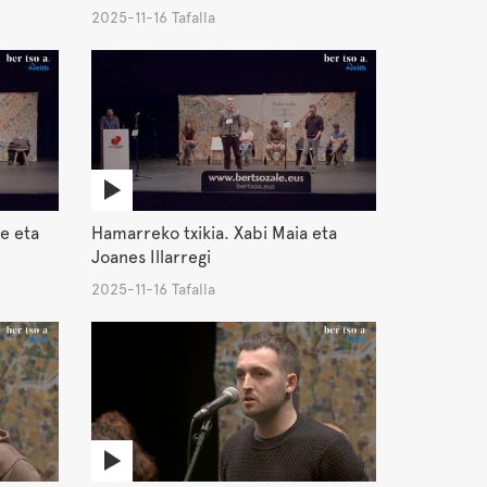
2025-11-16 Tafalla
e eta
Hamarreko txikia. Xabi Maia eta
Joanes Illarregi
2025-11-16 Tafalla