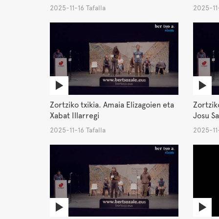
2025-11-16 Tafalla
2025-11-
Zortziko txikia. Amaia Elizagoien eta
Zortziko
Xabat Illarregi
Josu Sa
2025-11-16 Tafalla
2025-11-