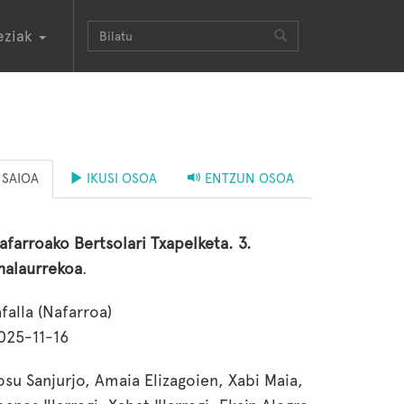
eziak
SAIOA
IKUSI OSOA
ENTZUN OSOA
afarroako Bertsolari Txapelketa. 3.
inalaurrekoa
.
afalla (Nafarroa)
025-11-16
osu Sanjurjo, Amaia Elizagoien, Xabi Maia,