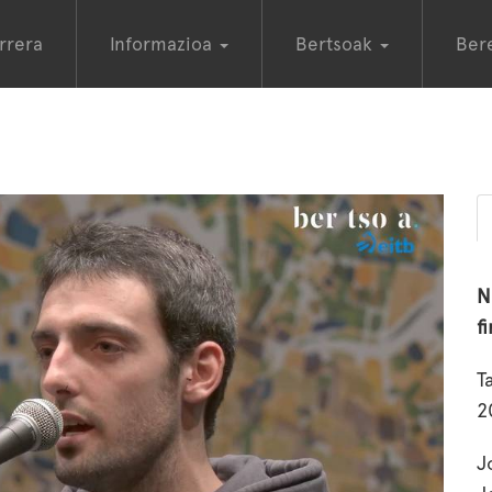
rrera
Informazioa
Bertsoak
Ber
N
f
T
2
J