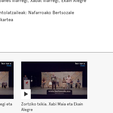
oanes Illarregi, Xabat Illarregi, Ekain Alegre
ntolatzaileak: Nafarroako Bertsozale
lkartea
egi eta
Zortziko txikia. Xabi Maia eta Ekain
Alegre