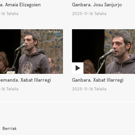
. Amaia Elizagoien
Ganbara. Josu Sanjurjo
16 Tafalla
2025-11-16 Tafalla
emanda. Xabat Illarregi
Ganbara. Xabat Illarregi
16 Tafalla
2025-11-16 Tafalla
Berriak