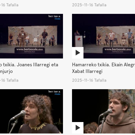
16 Tafalla
2025-11-16 Tafalla
 txikia. Joanes Illarregi eta
Hamarreko txikia. Ekain Alegr
njurjo
Xabat Illarregi
16 Tafalla
2025-11-16 Tafalla