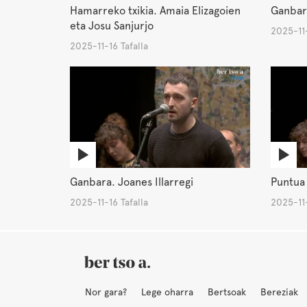
Hamarreko txikia. Amaia Elizagoien
Ganbara
eta Josu Sanjurjo
2025-11-
2025-11-16 Tafalla
Ganbara. Joanes Illarregi
Puntua 
2025-11-16 Tafalla
2025-11-
Nor gara?
Lege oharra
Bertsoak
Bereziak