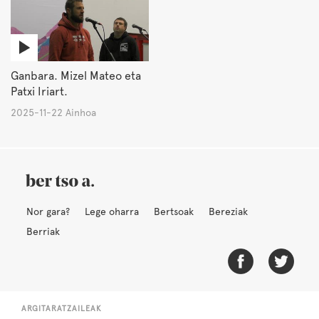
Ganbara. Mizel Mateo eta
Patxi Iriart.
2025-11-22 Ainhoa
Nor gara?
Lege oharra
Bertsoak
Bereziak
Berriak
ARGITARATZAILEAK