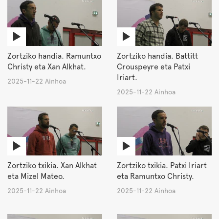
Zortziko handia. Ramuntxo
Zortziko handia. Battitt
Christy eta Xan Alkhat.
Crouspeyre eta Patxi
Iriart.
2025-11-22 Ainhoa
2025-11-22 Ainhoa
Zortziko txikia. Xan Alkhat
Zortziko txikia. Patxi Iriart
eta Mizel Mateo.
eta Ramuntxo Christy.
2025-11-22 Ainhoa
2025-11-22 Ainhoa