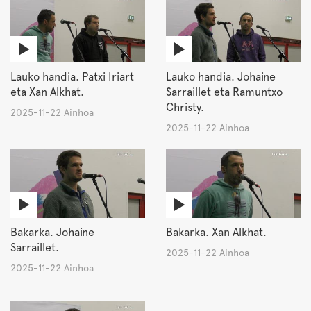
Lauko handia. Patxi Iriart
Lauko handia. Johaine
eta Xan Alkhat.
Sarraillet eta Ramuntxo
Christy.
2025-11-22 Ainhoa
2025-11-22 Ainhoa
Bakarka. Johaine
Bakarka. Xan Alkhat.
Sarraillet.
2025-11-22 Ainhoa
2025-11-22 Ainhoa