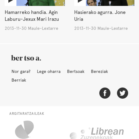
Hamarreko handia. Agin
Hasierako agurra. Jone
Laburu-Jexux Mari Irazu
Uria
2013-11-30 Maule-Lextarre
2013-11-30 Maule-Lextarre
Nor gara?
Lege oharra
Bertsoak
Bereziak
Berriak
ARGITARATZAILEAK