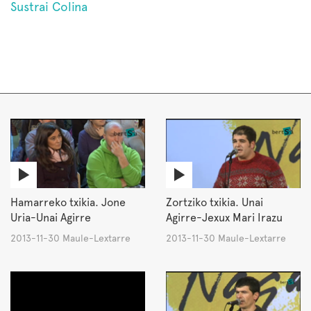
Sustrai Colina
Hamarreko txikia. Jone
Zortziko txikia. Unai
Uria-Unai Agirre
Agirre-Jexux Mari Irazu
2013-11-30 Maule-Lextarre
2013-11-30 Maule-Lextarre