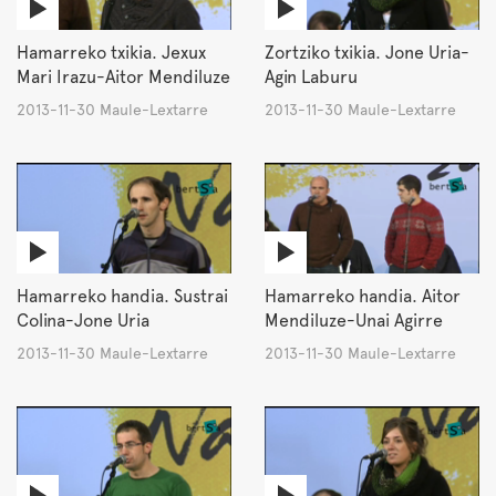
Hamarreko txikia. Jexux
Zortziko txikia. Jone Uria-
Mari Irazu-Aitor Mendiluze
Agin Laburu
2013-11-30 Maule-Lextarre
2013-11-30 Maule-Lextarre
Hamarreko handia. Sustrai
Hamarreko handia. Aitor
Colina-Jone Uria
Mendiluze-Unai Agirre
2013-11-30 Maule-Lextarre
2013-11-30 Maule-Lextarre