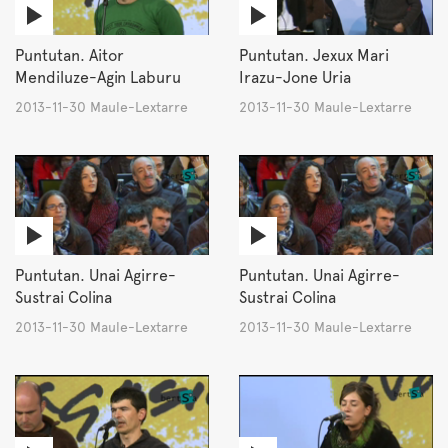
Puntutan. Aitor
Puntutan. Jexux Mari
Mendiluze-Agin Laburu
Irazu-Jone Uria
2013-11-30 Maule-Lextarre
2013-11-30 Maule-Lextarre
Puntutan. Unai Agirre-
Puntutan. Unai Agirre-
Sustrai Colina
Sustrai Colina
2013-11-30 Maule-Lextarre
2013-11-30 Maule-Lextarre