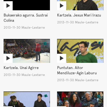
Bukaerako agurra. Sustrai
Kartzela. Jexux Mari Irazu
Colina
2013-11-30 Maule-Lextarre
2013-11-30 Maule-Lextarre
Kartzela. Unai Agirre
Puntutan. Aitor
Mendiluze-Agin Laburu
2013-11-30 Maule-Lextarre
2013-11-30 Maule-Lextarre