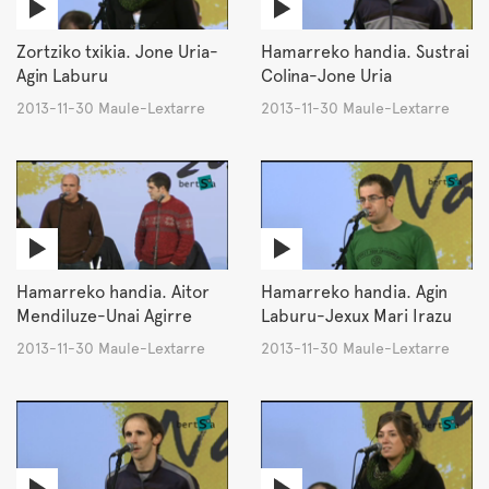
Zortziko txikia. Jone Uria-
Hamarreko handia. Sustrai
Agin Laburu
Colina-Jone Uria
2013-11-30 Maule-Lextarre
2013-11-30 Maule-Lextarre
Hamarreko handia. Aitor
Hamarreko handia. Agin
Mendiluze-Unai Agirre
Laburu-Jexux Mari Irazu
2013-11-30 Maule-Lextarre
2013-11-30 Maule-Lextarre