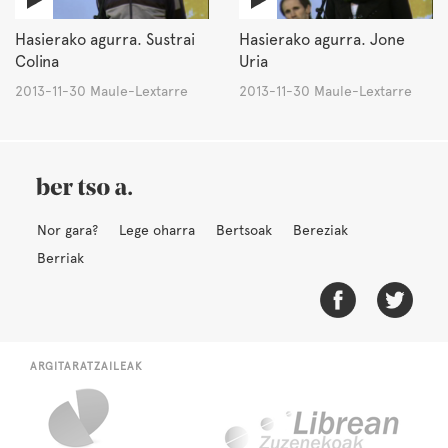
Hasierako agurra. Sustrai
Hasierako agurra. Jone
Colina
Uria
2013-11-30 Maule-Lextarre
2013-11-30 Maule-Lextarre
Nor gara?
Lege oharra
Bertsoak
Bereziak
Berriak
ARGITARATZAILEAK