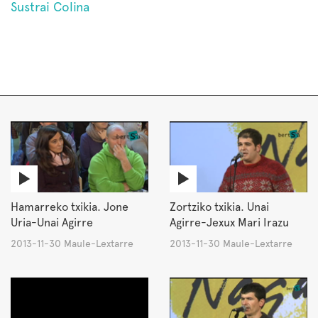
Sustrai Colina
Hamarreko txikia. Jone
Zortziko txikia. Unai
Uria-Unai Agirre
Agirre-Jexux Mari Irazu
2013-11-30 Maule-Lextarre
2013-11-30 Maule-Lextarre