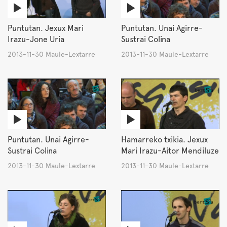
Puntutan. Jexux Mari
Puntutan. Unai Agirre-
Irazu-Jone Uria
Sustrai Colina
2013-11-30 Maule-Lextarre
2013-11-30 Maule-Lextarre
Puntutan. Unai Agirre-
Hamarreko txikia. Jexux
Sustrai Colina
Mari Irazu-Aitor Mendiluze
2013-11-30 Maule-Lextarre
2013-11-30 Maule-Lextarre