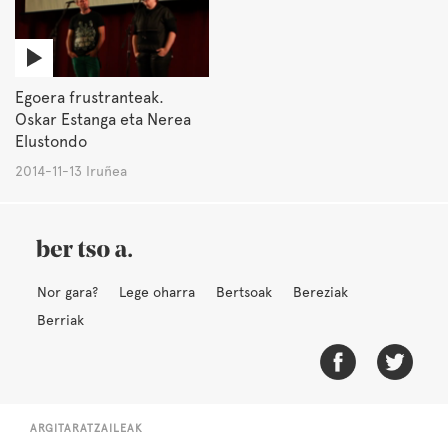
Egoera frustranteak.
Oskar Estanga eta Nerea
Elustondo
2014-11-13 Iruñea
Nor gara?
Lege oharra
Bertsoak
Bereziak
Berriak
ARGITARATZAILEAK