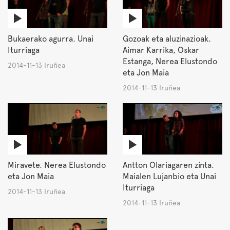
Bukaerako agurra. Unai
Gozoak eta aluzinazioak.
Iturriaga
Aimar Karrika, Oskar
Estanga, Nerea Elustondo
2014-11-13 Iruñea
eta Jon Maia
2014-11-13 Iruñea
Miravete. Nerea Elustondo
Antton Olariagaren zinta.
eta Jon Maia
Maialen Lujanbio eta Unai
Iturriaga
2014-11-13 Iruñea
2014-11-13 Iruñea