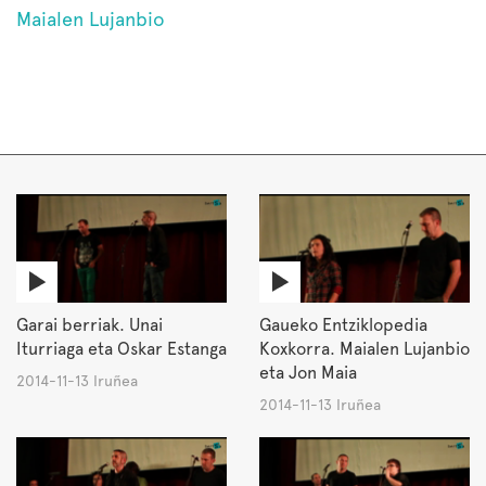
Maialen Lujanbio
Garai berriak. Unai
Gaueko Entziklopedia
Iturriaga eta Oskar Estanga
Koxkorra. Maialen Lujanbio
eta Jon Maia
2014-11-13 Iruñea
2014-11-13 Iruñea