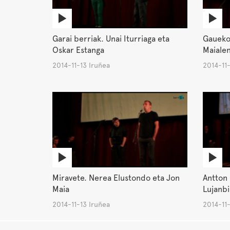
Garai berriak. Unai Iturriaga eta
Gaueko 
Oskar Estanga
Maialen
2014-11-13 Iruñea
2014-11-
Miravete. Nerea Elustondo eta Jon
Antton 
Maia
Lujanbi
2014-11-13 Iruñea
2014-11-