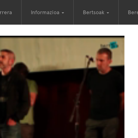
rrera
Informazioa
Bertsoak
Ber