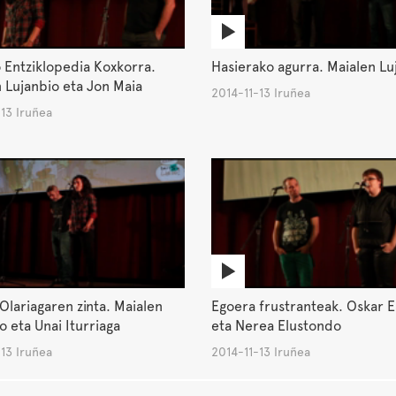
Entziklopedia Koxkorra.
Hasierako agurra. Maialen Lu
 Lujanbio eta Jon Maia
2014-11-13 Iruñea
13 Iruñea
Olariagaren zinta. Maialen
Egoera frustranteak. Oskar 
o eta Unai Iturriaga
eta Nerea Elustondo
13 Iruñea
2014-11-13 Iruñea