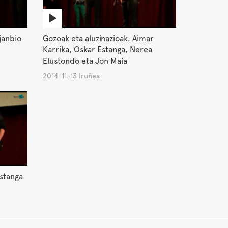
janbio
Gozoak eta aluzinazioak. Aimar
Karrika, Oskar Estanga, Nerea
Elustondo eta Jon Maia
2014-11-13 Iruñea
Estanga