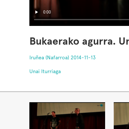
Bukaerako agurra. Un
Iruñea (Nafarroa) 2014-11-13
Unai Iturriaga