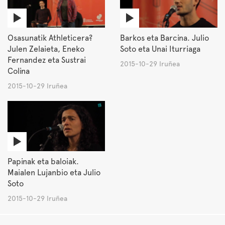
Osasunatik Athleticera?
Barkos eta Barcina. Julio
Julen Zelaieta, Eneko
Soto eta Unai Iturriaga
Fernandez eta Sustrai
2015-10-29 Iruñea
Colina
2015-10-29 Iruñea
Papinak eta baloiak.
Maialen Lujanbio eta Julio
Soto
2015-10-29 Iruñea