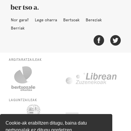
Nor gara?
Lege oharra
Bertsoak
Bereziak
Berriak
ARGITARATZAILEAK
LAGUNTZAILEAK
Cookie-ak erabiltzen ditugu, baina datu
pertsonalak ez ditugu gordetzen