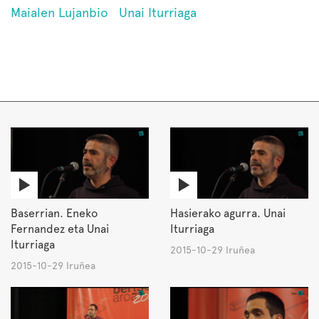
Maialen Lujanbio
Unai Iturriaga
Baserrian. Eneko
Hasierako agurra. Unai
Fernandez eta Unai
Iturriaga
Iturriaga
2015-10-29 Iruñea
2015-10-29 Iruñea