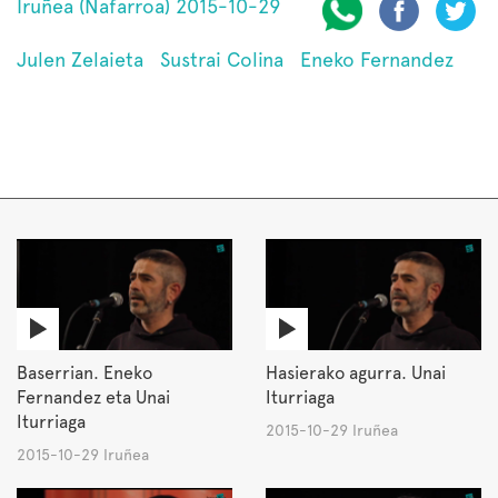
Iruñea (Nafarroa) 2015-10-29
Julen Zelaieta
Sustrai Colina
Eneko Fernandez
Baserrian. Eneko
Hasierako agurra. Unai
Fernandez eta Unai
Iturriaga
Iturriaga
2015-10-29 Iruñea
2015-10-29 Iruñea