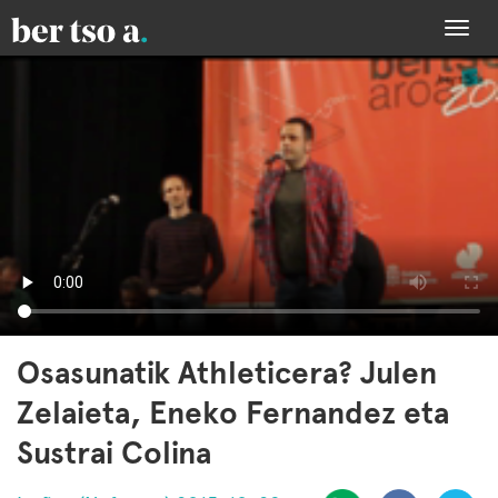
Togg
navi
Osasunatik Athleticera? Julen
Zelaieta, Eneko Fernandez eta
Sustrai Colina