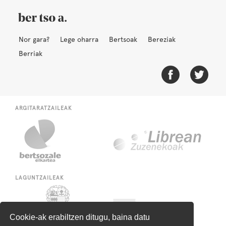
Nor gara?
Lege oharra
Bertsoak
Bereziak
Berriak
ARGITARATZAILEAK
LAGUNTZAILEAK
Cookie-ak erabiltzen ditugu, baina datu