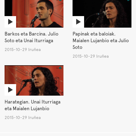
Barkos eta Barcina. Julio
Papinak eta baloiak.
Soto eta Unai Iturriaga
Maialen Lujanbio eta Julio
Soto
2015-10-29 Iruñea
2015-10-29 Iruñea
Harategian. Unai Iturriaga
eta Maialen Lujanbio
2015-10-29 Iruñea