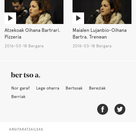
Atzekoak Oihana Bartrari.
Maialen Lujanbio-Oihana
Pizzeria
Bartra. Trenean
2016-03-18 Bergara
2016-03-18 Bergara
Nor gara?
Lege oharra
Bertsoak
Bereziak
Berriak
ARGITARATZAILEAK