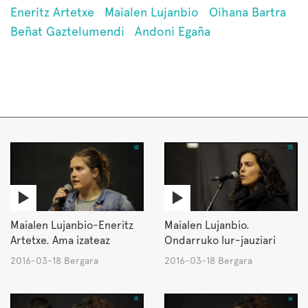
Eneritz Artetxe
Maialen Lujanbio
Oihana Bartra
Beñat Gaztelumendi
Andoni Egaña
Maialen Lujanbio-Eneritz
Maialen Lujanbio.
Artetxe. Ama izateaz
Ondarruko lur-jauziari
2016-03-18 Bergara
2016-03-18 Bergara