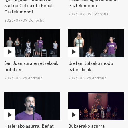
Sustrai Colina eta Beñat
Gaztelumendi
Gaztelumendi
2023-09-09 Donostia
2023-09-09 Donostia
San Juan sura erretzekoak
Uretan itotzeko modu
botatzen
ezberdinak.
2023-06-24 Andoain
2023-06-24 Andoain
Hasierako agurra. Beñat
Bukaerako agurra