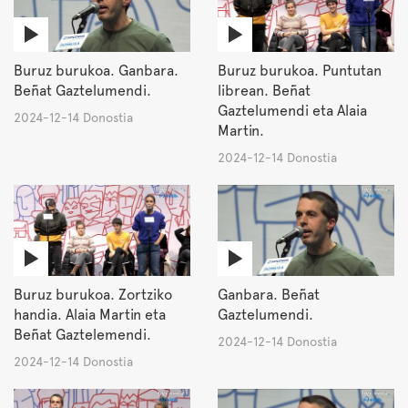
Buruz burukoa. Ganbara.
Buruz burukoa. Puntutan
Beñat Gaztelumendi.
librean. Beñat
Gaztelumendi eta Alaia
2024-12-14 Donostia
Martin.
2024-12-14 Donostia
Buruz burukoa. Zortziko
Ganbara. Beñat
handia. Alaia Martin eta
Gaztelumendi.
Beñat Gaztelemendi.
2024-12-14 Donostia
2024-12-14 Donostia