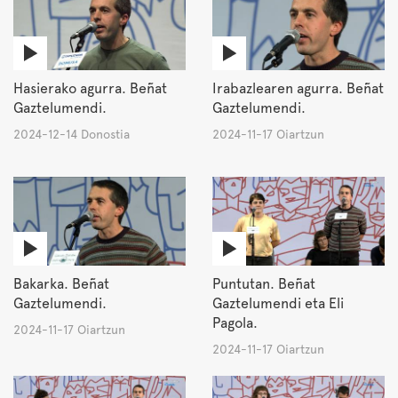
Hasierako agurra. Beñat
Irabazlearen agurra. Beñat
Gaztelumendi.
Gaztelumendi.
2024-12-14 Donostia
2024-11-17 Oiartzun
Bakarka. Beñat
Puntutan. Beñat
Gaztelumendi.
Gaztelumendi eta Eli
Pagola.
2024-11-17 Oiartzun
2024-11-17 Oiartzun