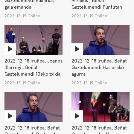
Gaztelumendi Bakarka,
Arzallus , Beñat
gaia emanda
Gaztelumendi Puntutan
2022-12-19 Online
2022-12-19 Online
2022-12-18 Iruñea, Joanes
2022-12-18 Iruñea, Beñat
Illarregi , Beñat
Gaztelumendi Hasierako
Gaztelumendi 10eko txikia
agurra
2022-12-19 Online
2022-12-19 Online
2022-12-18 Iruñea, Beñat
2022-12-18 Iruñea, Beñat