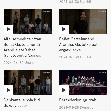
2024-06-30 Usurbil
Aita-semeak zaintzan.
Beñat Gaztelumendi
Beñat Gaztelumendi
Arandia. Gaztetxo bat
Arandia eta Xabat
argazki eske...
Galletebeitia Abaroa.
2024-06-30 Usurbil
2024-06-30 Usurbil
Denkantsua nola bizi
Bertsolarien agurrak.
duzue? Lauak.
2024-04-28 Donostia