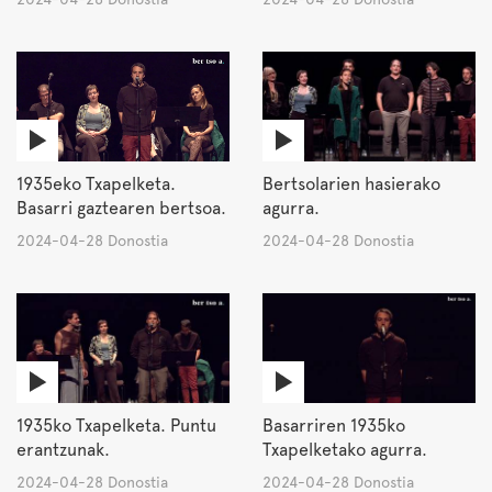
1935eko Txapelketa.
Bertsolarien hasierako
Basarri gaztearen bertsoa.
agurra.
2024-04-28 Donostia
2024-04-28 Donostia
1935ko Txapelketa. Puntu
Basarriren 1935ko
erantzunak.
Txapelketako agurra.
2024-04-28 Donostia
2024-04-28 Donostia