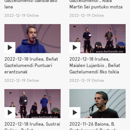
Gaztelumendi Ganbarako
Gaztelumendi , Alaia
lana
Martin Sei puntuko motza
2022-12-19 Online
2022-12-19 Online
2022-12-18 Iruñea, Beñat
2022-12-18 Iruñea,
Gaztelumendi Puntuari
Maialen Lujanbio , Beñat
erantzunak
Gaztelumendi 8ko txikia
2022-12-19 Online
2022-12-19 Online
2022-12-18 Iruñea, Sustrai
2022-11-26 Baiona, B.