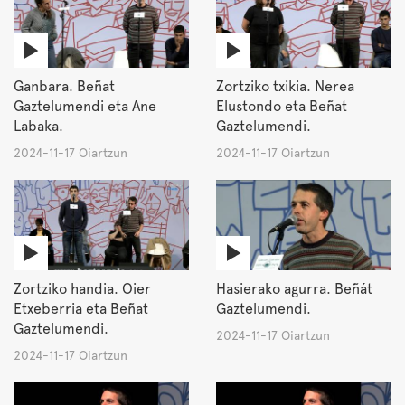
Ganbara. Beñat
Zortziko txikia. Nerea
Gaztelumendi eta Ane
Elustondo eta Beñat
Labaka.
Gaztelumendi.
2024-11-17 Oiartzun
2024-11-17 Oiartzun
Zortziko handia. Oier
Hasierako agurra. Beñát
Etxeberria eta Beñat
Gaztelumendi.
Gaztelumendi.
2024-11-17 Oiartzun
2024-11-17 Oiartzun