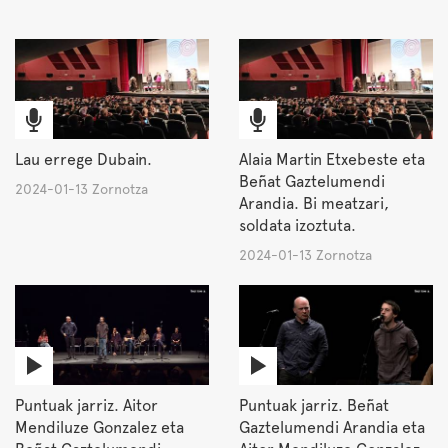
Lau errege Dubain.
Alaia Martin Etxebeste eta
Beñat Gaztelumendi
2024-01-13 Zornotza
Arandia. Bi meatzari,
soldata izoztuta.
2024-01-13 Zornotza
Puntuak jarriz. Aitor
Puntuak jarriz. Beñat
Mendiluze Gonzalez eta
Gaztelumendi Arandia eta