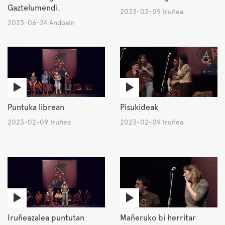
Gaztelumendi.
2023-02-09 Iruñea
2023-06-24 Andoain
Puntuka librean
Pisukideak
2023-02-09 Iruñea
2023-02-09 Iruñea
Iruñeazalea puntutan
Mañeruko bi herritar