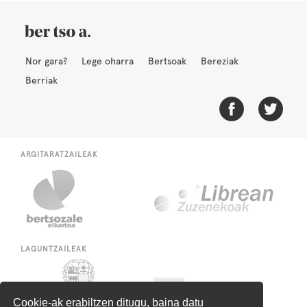
Nor gara?
Lege oharra
Bertsoak
Bereziak
Berriak
ARGITARATZAILEAK
LAGUNTZAILEAK
Cookie-ak erabiltzen ditugu, baina datu