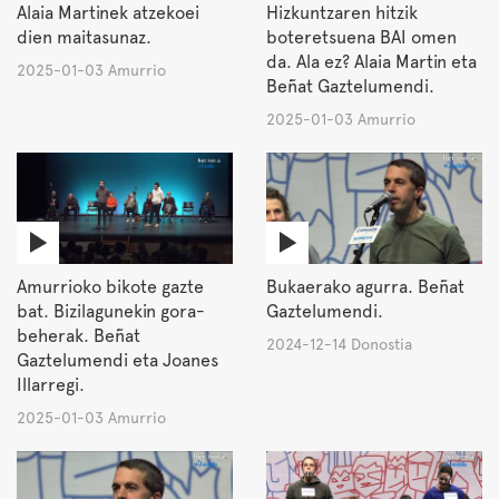
Alaia Martinek atzekoei
Hizkuntzaren hitzik
dien maitasunaz.
boteretsuena BAI omen
da. Ala ez? Alaia Martin eta
2025-01-03 Amurrio
Beñat Gaztelumendi.
2025-01-03 Amurrio
Amurrioko bikote gazte
Bukaerako agurra. Beñat
bat. Bizilagunekin gora-
Gaztelumendi.
beherak. Beñat
2024-12-14 Donostia
Gaztelumendi eta Joanes
Illarregi.
2025-01-03 Amurrio