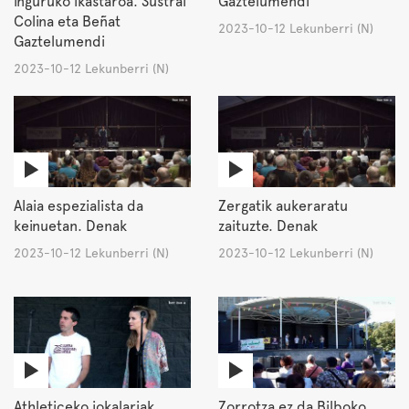
inguruko ikastaroa. Sustrai
Gaztelumendi
Colina eta Beñat
2023-10-12 Lekunberri (N)
Gaztelumendi
2023-10-12 Lekunberri (N)
Alaia espezialista da
Zergatik aukeraratu
keinuetan. Denak
zaituzte. Denak
2023-10-12 Lekunberri (N)
2023-10-12 Lekunberri (N)
Athleticeko jokalariak
Zorrotza ez da Bilboko