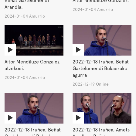
Beñat Gaztelumendi
Aitor Mendiluze Gonzalez.
Arandia.
2024-01-04 Amurrio
2024-01-04 Amurrio
Aitor Mendiluze Gonzalez
2022-12-18 Iruñea, Beñat
atzekoei.
Gaztelumendi Bukaerako
agurra
2024-01-04 Amurrio
2022-12-19 Online
2022-12-18 Iruñea, Beñat
2022-12-18 Iruñea, Amets