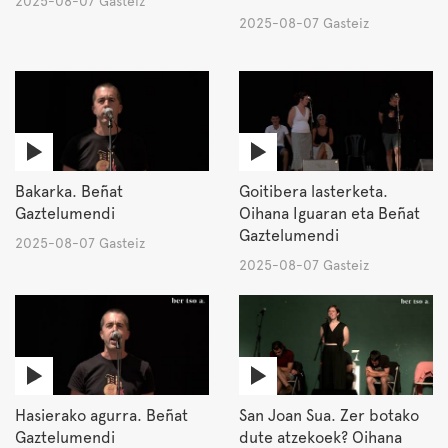
2025-08-07 Gasteiz
2025-08-07 Gasteiz
Bakarka. Beñat
Goitibera lasterketa.
Gaztelumendi
Oihana Iguaran eta Beñat
Gaztelumendi
2025-08-07 Gasteiz
2025-08-07 Gasteiz
Hasierako agurra. Beñat
San Joan Sua. Zer botako
Gaztelumendi
dute atzekoek? Oihana