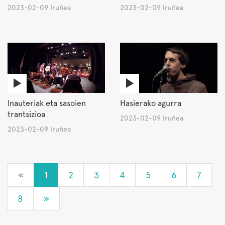
2023-02-09 Iruñea
2023-02-09 Iruñea
Inauteriak eta sasoien
Hasierako agurra
trantsizioa
2023-02-09 Iruñea
2023-02-09 Iruñea
«
1
2
3
4
5
6
7
8
»