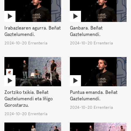
Irabazlearen agurra. Beñat
Ganbara. Beñat
Gaztelumendi.
Gaztelumendi.
2024-10-20 Errenteria
2024-10-20 Errenteria
Zortziko txikia. Beñat
Puntua emanda. Beñat
Gaztelumendi eta Iñigo
Gaztelumendi.
Gorostarzu.
2024-10-20 Errenteria
2024-10-20 Errenteria