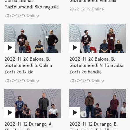
Colina , Beñat
Gaztelumendi Puntuak
Gaztelumendi 8ko nagusia
2022-12-19 Online
2022-12-19 Online
2022-11-26 Baiona, B.
2022-11-26 Baiona, B.
Gaztelumendi S. Colina
Gaztelumendi N. Ibarzabal
Zortziko txikia
Zortziko handia
2022-12-19 Online
2022-12-19 Online
2022-11-12 Durango, A.
2022-11-12 Durango, B.