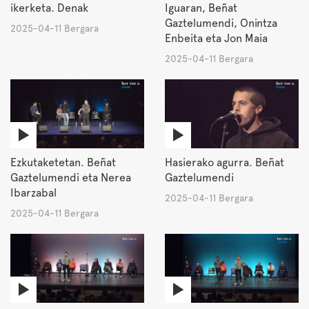
ikerketa. Denak
Iguaran, Beñat
Gaztelumendi, Onintza
2025-04-11 Bergara
Enbeita eta Jon Maia
2025-04-11 Bergara
Ezkutaketetan. Beñat
Hasierako agurra. Beñat
Gaztelumendi eta Nerea
Gaztelumendi
Ibarzabal
2025-04-11 Bergara
2025-04-11 Bergara