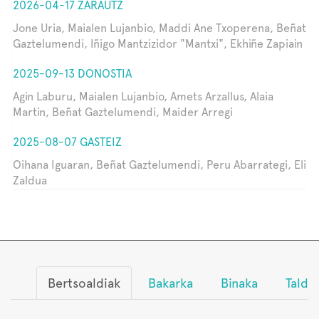
2026-04-17 ZARAUTZ
Jone Uria, Maialen Lujanbio, Maddi Ane Txoperena, Beñat
Gaztelumendi, Iñigo Mantzizidor "Mantxi", Ekhiñe Zapiain
2025-09-13 DONOSTIA
Agin Laburu, Maialen Lujanbio, Amets Arzallus, Alaia
Martin, Beñat Gaztelumendi, Maider Arregi
2025-08-07 GASTEIZ
Oihana Iguaran, Beñat Gaztelumendi, Peru Abarrategi, Eli
Zaldua
Bertsoaldiak
Bakarka
Binaka
Talde