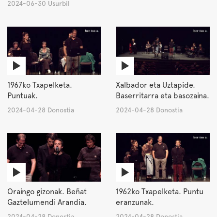
2024-06-30 Usurbil
1967ko Txapelketa.
Xalbador eta Uztapide.
Puntuak.
Baserritarra eta basozaina.
2024-04-28 Donostia
2024-04-28 Donostia
Oraingo gizonak. Beñat
1962ko Txapelketa. Puntu
Gaztelumendi Arandia.
eranzunak.
2024-04-28 Donostia
2024-04-28 Donostia