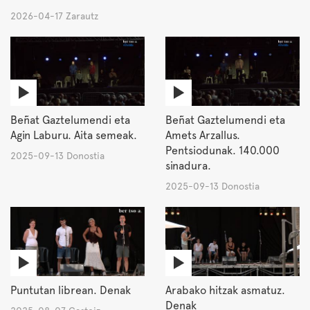
2026-04-17 Zarautz
Beñat Gaztelumendi eta
Beñat Gaztelumendi eta
Agin Laburu. Aita semeak.
Amets Arzallus.
Pentsiodunak. 140.000
2025-09-13 Donostia
sinadura.
2025-09-13 Donostia
Puntutan librean. Denak
Arabako hitzak asmatuz.
Denak