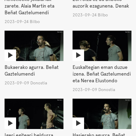
zarete. Alaia Martin eta
auzorik ezagunena. Denak
Beñat Gaztelumendi
2023-09-24 Bilbo
2023-09-24 Bilbo
Bukaerako agurra. Beñat
Euskaltegian eman duzue
Gaztelumendi
izena. Beñat Gaztelumendi
eta Nerea Elustondo
2023-09-09 Donostia
2023-09-09 Donostia
Igeri egiteari beldurra.
Hasierako agurra. Beñat