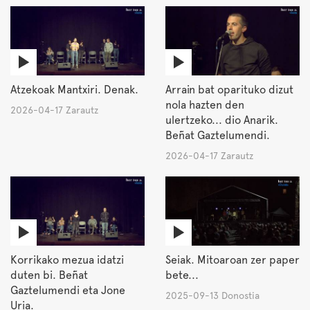
Atzekoak Mantxiri. Denak.
Arrain bat oparituko dizut
nola hazten den
2026-04-17 Zarautz
ulertzeko... dio Anarik.
Beñat Gaztelumendi.
2026-04-17 Zarautz
Korrikako mezua idatzi
Seiak. Mitoaroan zer paper
duten bi. Beñat
bete...
Gaztelumendi eta Jone
2025-09-13 Donostia
Uria.