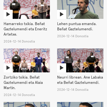
Hamarreko txikia. Beñat
Lehen puntua emanda.
Gaztelumendi eta Eneritz
Beñat Gaztelumendi.
Artetxe.
2024-12-14 Donostia
2024-12-14 Donostia
Zortziko txikia. Beñat
Neurri librean. Ane Labaka
Gaztelumendi eta Alaia
eta Beñat Gaztelumendi.
Martin.
2024-12-14 Donostia
2024-12-14 Donostia