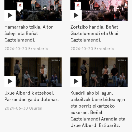
Hamarrako txikia. Aitor
Zortziko handia. Beñat
Salegi eta Beñat
Gaztelumendi eta Unai
Gaztelumendi.
Gaztelumendi.
2024-10-20 Errenteria
2024-10-20 Errenteria
Uxue Alberdik atzekoei.
Kuadrillako bi lagun,
Parrandan galdu dutenaz.
bakoitzak bere bidea egin
eta berriz elkartzeko
2024-06-30 Usurbil
aukeran. Beñat
Gaztelumendi Arandia eta
Uxue Alberdi Estibaritz.