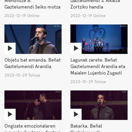
Mendiluze B.
Gaztelumendi S. Alkaiza
Gaztelumendi Seiko motza
Zortziko handia
2022-12-19 Online
2022-12-19 Online
Objetu bat emanda. Beñat
Lagunak zarete. Beñat
Gaztelumendi Arandia
Gaztelumendi Arandia eta
Maialen Lujanbio Zugasti
2023-10-29 Tolosa
2023-10-29 Tolosa
Ongizate emozionalaren
Bakarka. Beñat