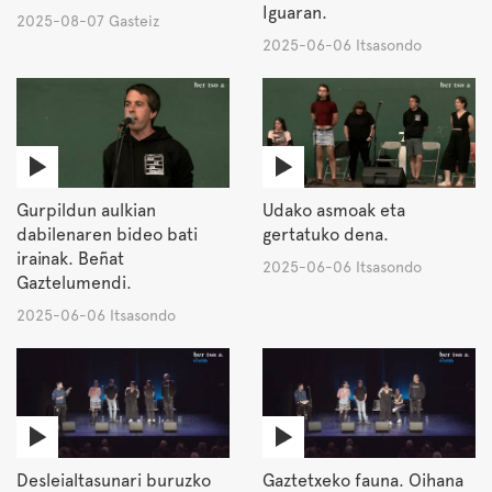
Iguaran.
2025-08-07 Gasteiz
2025-06-06 Itsasondo
Gurpildun aulkian
Udako asmoak eta
dabilenaren bideo bati
gertatuko dena.
irainak. Beñat
2025-06-06 Itsasondo
Gaztelumendi.
2025-06-06 Itsasondo
Desleialtasunari buruzko
Gaztetxeko fauna. Oihana